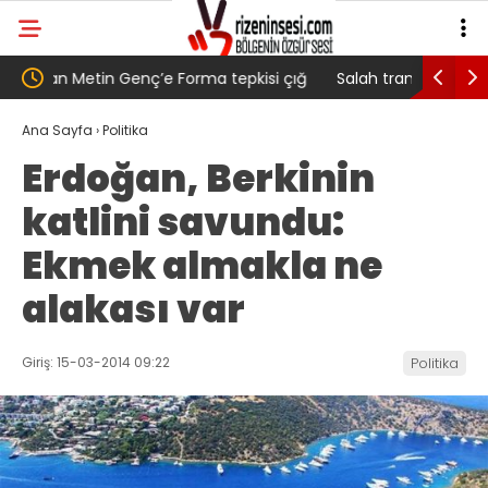
 çığ
Salah transferi sonrası 6661 forma alan
Pazarlı K
belediye başkanına ‘Kimin parasıyla’ sorusu
‘Bu Müca
Ana Sayfa
›
Politika
Erdoğan, Berkinin
katlini savundu:
Ekmek almakla ne
alakası var
Giriş: 15-03-2014 09:22
Politika