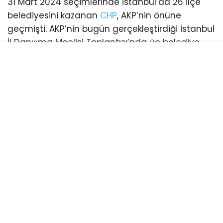
31 Mart 2024 seçimlerinde İstanbul’da 26 ilçe
belediyesini kazanan
CHP
, AKP’nin önüne
geçmişti. AKP’nin bugün gerçekleştirdiği İstanbul
İl Danışma Meclisi Toplantısı’nda üç belediye
başkanı katılım sağladı. Bu katılımlarla birlikte
İstanbul genelinde AKP’li belediye sayısı 21’e
yükseldi. (Esenyurt ve Şişli belediyeleri ise
mevcut durumda kayyum tarafından
yönetilmektedir)
CHP’li belediye ise sayısı 18’e geriledi.
Bayrampaşa:
CHP’li Belediye Başkanı Hasan
Mutlu’nun tutuklanmasıyla boşalan koltuk için
yapılan ilk başkanvekilliği seçimini CHP kazandı.
AKP’nin itirazı sonrası yenilenen seçimde AKP’li
İbrahim Akın belediye başkanvekili oldu.