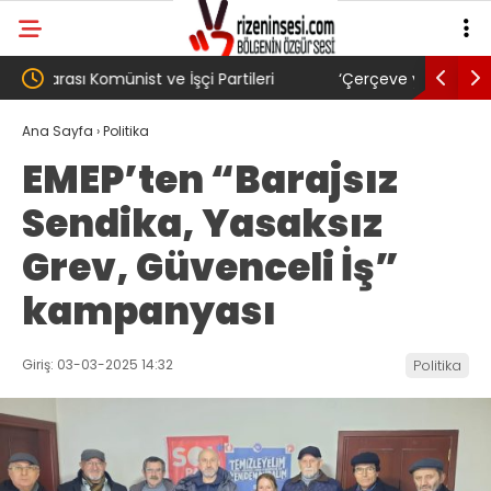
‘Çerçeve yasa’ kanun teklifi Adalet
AKP’li Ba
Komisyonu’ndan geçti
gibi: Dile
Ana Sayfa
›
Politika
EMEP’ten “Barajsız
köyünde 
Sendika, Yasaksız
Trabzons
Grev, Güvenceli İş”
kampanyası
Giriş: 03-03-2025 14:32
Politika