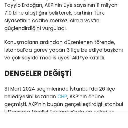
Tayyip Erdoğan, AKP’nin üye sayısının 11 milyon
710 bine ulaştığını belirterek, partinin Türk
siyasetinin cazibe merkezi olma vasfını
güçlendirdiğini vurguladı.
Konuşmaların ardından düzenlenen törende,
İstanbul’da görev yapan 3 ilçe belediye başkanı
ve çok sayıda meclis üyesi AKP’ye katıldı.
DENGELER DEĞİŞTİ
31 Mart 2024 seçimlerinde İstanbul’da 26 ilçe
belediyesini kazanan
CHP
, AKP’nin önüne
geçmişti. AKP’nin bugün gerçekleştirdiği İstanbul
İl Danışma Meclisi Toplantısı’nda üç belediye
başkanı katılım sağladı. Bu katılımlarla birlikte
İstanbul genelinde AKP’li belediye sayısı 21’e