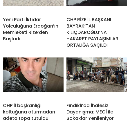
Yeni Parti İktidar
CHP RİZE İL BAŞKANI
Yolculuğuna Erdoğan’ın
BAYRAK’TAN
Memleketi Rize’den
KILIÇDAROĞLU’NA
Başladı
HAKARET PAYLAŞIMLARI
ORTALIĞA SAÇILDI
CHP İl başkanlığı
Fındıklı’da İhalesiz
koltuğuna oturmadan
Dayanışma: MECİ ile
adeta topa tutuldu
Sokaklar Yenileniyor