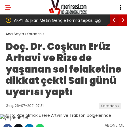
kisi çığ
Salah transferi sonrası 6661 forma alan
Pazar
enç,
belediye başkanına ‘Kimin parasıyla’ sorusu
‘Bu M
Ana Sayfa
›
Karadeniz
Doç. Dr. Coşkun Erüz
Arhavi ve Rize de
yaşanan sel felaketine
dikkat çekti Salı günü
uyarısı yaptı
Giriş: 26-07-2021 07:31
Karadeniz
ABONE OL