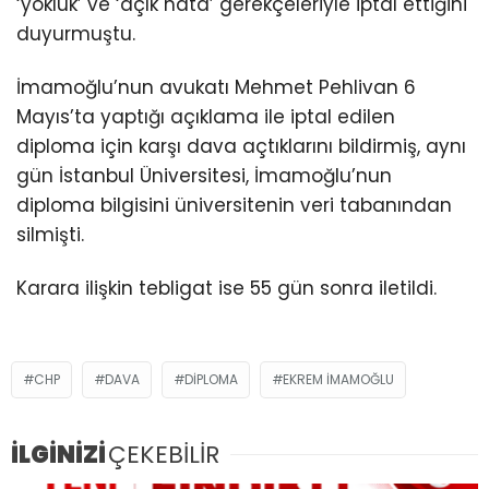
‘yokluk’ ve ‘açık hata’ gerekçeleriyle iptal ettiğini
duyurmuştu.
İmamoğlu’nun avukatı Mehmet Pehlivan 6
Mayıs’ta yaptığı açıklama ile iptal edilen
diploma için karşı dava açtıklarını bildirmiş, aynı
gün İstanbul Üniversitesi, İmamoğlu’nun
diploma bilgisini üniversitenin veri tabanından
silmişti.
Karara ilişkin tebligat ise 55 gün sonra iletildi.
CHP
DAVA
DIPLOMA
EKREM IMAMOĞLU
İLGİNİZİ
ÇEKEBİLİR