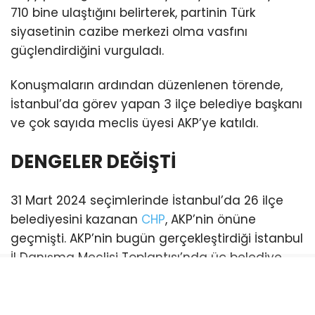
710 bine ulaştığını belirterek, partinin Türk
siyasetinin cazibe merkezi olma vasfını
güçlendirdiğini vurguladı.
Konuşmaların ardından düzenlenen törende,
İstanbul’da görev yapan 3 ilçe belediye başkanı
ve çok sayıda meclis üyesi AKP’ye katıldı.
DENGELER DEĞİŞTİ
31 Mart 2024 seçimlerinde İstanbul’da 26 ilçe
belediyesini kazanan
CHP
, AKP’nin önüne
geçmişti. AKP’nin bugün gerçekleştirdiği İstanbul
İl Danışma Meclisi Toplantısı’nda üç belediye
başkanı katılım sağladı. Bu katılımlarla birlikte
İstanbul genelinde AKP’li belediye sayısı 21’e
yükseldi. (Esenyurt ve Şişli belediyeleri ise