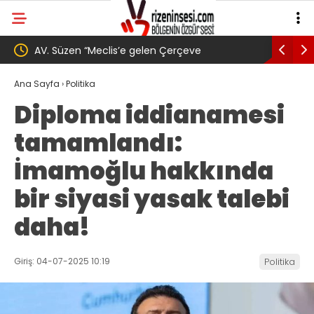
ve
YENİ Parti’den Erdoğan’ın Memleketi Rize’de
ç için
Gövde Gösterisi: Üç İlçede Peş Peşe Açılış
Ana Sayfa
›
Politika
Diploma iddianamesi
tamamlandı:
İmamoğlu hakkında
bir siyasi yasak talebi
daha!
Giriş: 04-07-2025 10:19
Politika