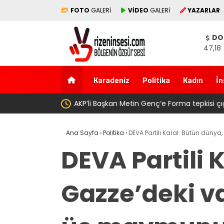
FOTO
GALERİ
VİDEO
GALERİ
YAZARLAR
DO
47,18
Karadeniz
Politika
Kadın
İn
babasının toprağını satarak
Salah transferi sonrası 6661
Ana Sayfa
›
Politika
›
DEVA Partili Karal: Bütün dünya,
DEVA Partili K
Gazze’deki va