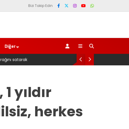
Bizi Takip Edin
Diğer
Pazarlı Kadın Balıkçılara
1 yıldır
ilsiz, herkes