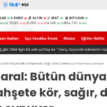
19.6
°
RIZE
LAR
EURO
ALTIN
BİST
BITCOIN
53,92
6,083
14,148
$64.732
%0,04
%-0,11
%-0,15
%1,20
%0,60
san Hakları
İşçi-Sendika-Emek
Medya
Eğitim-Kültür
 forma alan belediye başkanına ‘Kimin parasıyla’ sorusu
 1 yıldır Gazze’deki vahşete kör, sağır, dilsiz, herkes üç maymunu oynuyor
aral: Bütün dünya, 
hşete kör, sağır, d