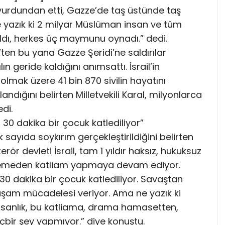
 yurdundan etti, Gazze’de taş üstünde taş
 yazık ki 2 milyar Müslüman insan ve tüm
aldı, herkes üç maymunu oynadı.” dedi.
’ten bu yana Gazze Şeridi’ne saldırılar
ın geride kaldığını anımsattı. İsrail’in
n olmak üzere 41 bin 870 sivilin hayatını
alandığını belirten Milletvekili Karal, milyonlarca
edi.
 30 dakika bir çocuk katlediliyor”
 sayıda soykırım gerçekleştirildiğini belirten
terör devleti İsrail, tam 1 yıldır haksız, hukuksuz
ı demeden katliam yapmaya devam ediyor.
 30 dakika bir çocuk katlediliyor. Savaştan
yaşam mücadelesi veriyor. Ama ne yazık ki
 insanlık, bu katliama, drama hamasetten,
bir şey yapmıyor.” diye konuştu.