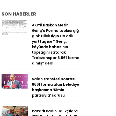
SON HABERLER
AKP’li Başkan Metin
Genç’e Forma tepkisi çığ
gibi: Dilek Ilgın Ela adlı
yurttaş ise ” Genç,
köyünde babasının
toprağını satarak
Trabzonspor 6.661 forma
almış” dedi
Salah transferi sonrası
6661 forma alan belediye
başkanına ‘Kimin
parasıyla’ sorusu
Pazarlı Kadın Balıkçılara