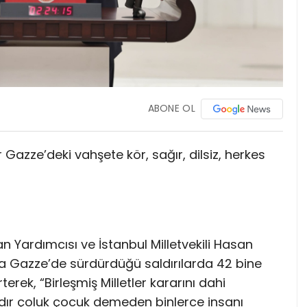
ABONE OL
ır Gazze’deki vahşete kör, sağır, dilsiz, herkes
n Yardımcısı ve İstanbul Milletvekili Hasan
ana Gazze’de sürdürdüğü saldırılarda 42 bine
rterek, “Birleşmiş Milletler kararını dahi
yıldır çoluk çocuk demeden binlerce insanı