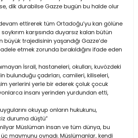
se, dik durabilse Gazze bugün bu halde olur
ını devam ettirerek tüm Ortadoğu’yu kan gölüne
u soykırım karşısında duyarsız kalan bütün
n en büyük trajedisinin yaşandığı Gazze’de
cadele etmek zorunda bırakıldığını ifade eden
anımayan İsrail, hastaneleri, okulları, kuvözdeki
n bulunduğu çadırları, camileri, kiliseleri,
im yerlerini yerle bir ederek çoluk çocuk
yonlarca insanı yerinden yurdundan etti,
duygularını okuyup onların hukukunu,
ciz duruma düştü”
 milyar Müslüman insan ve tüm dünya, bu
rkes üç maymunu oynadı. Müslümanlar, kendi