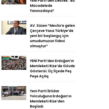
YENİ Parti’den Destek: ‘Bu
Mücadelede
Yanınızdayız!’
AV. Süzen “Meclis’e gelen
Çerçeve Yasa Türkiye’de
yeni bir başlangıç için
umudumuzun fidesi
olmuştur”
YENİ Parti’den Erdoğan’ın
Memleketi Rize’de Gövde
Gösterisi: Üç İlçede Peş
Peşe Açılış
Yeni Parti İktidar
Yolculuğuna Erdoğan’ın
Memleketi Rize’den
Başladı