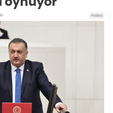
 oynuyor
35
Politika