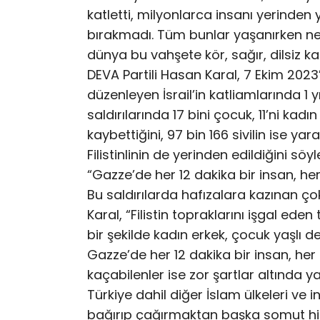
katletti, milyonlarca insanı yerinden
bırakmadı. Tüm bunlar yaşanırken ne
dünya bu vahşete kör, sağır, dilsiz k
DEVA Partili Hasan Karal, 7 Ekim 2023
düzenleyen İsrail’in katliamlarında 1 yıl
saldırılarında 17 bini çocuk, 11’ni kadı
kaybettiğini, 97 bin 166 sivilin ise yar
Filistinlinin de yerinden edildiğini söyl
“Gazze’de her 12 dakika bir insan, her
Bu saldırılarda hafızalara kazınan çok
Karal, “Filistin topraklarını işgal eden 
bir şekilde kadın erkek, çocuk yaşl
Gazze’de her 12 dakika bir insan, her
kaçabilenler ise zor şartlar altında 
Türkiye dahil diğer İslam ülkeleri ve
bağırıp çağırmaktan başka somut hiç