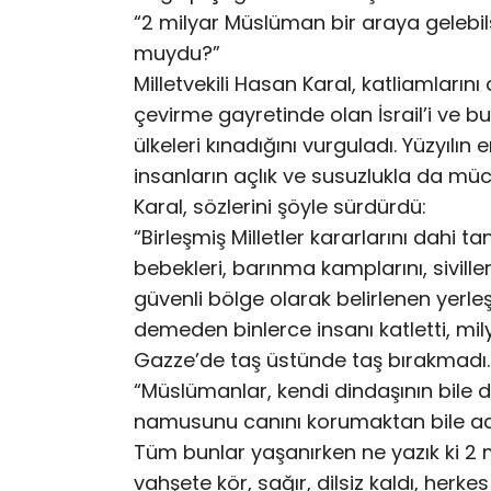
“2 milyar Müslüman bir araya gelebil
muydu?”
Milletvekili Hasan Karal, katliamlar
çevirme gayretinde olan İsrail’i ve b
ülkeleri kınadığını vurguladı. Yüzyılı
insanların açlık ve susuzlukla da mü
Karal, sözlerini şöyle sürdürdü:
“Birleşmiş Milletler kararlarını dahi t
bebekleri, barınma kamplarını, sivilleri
güvenli bölge olarak belirlenen yerleş
demeden binlerce insanı katletti, mil
Gazze’de taş üstünde taş bırakmadı.
“Müslümanlar, kendi dindaşının bile 
namusunu canını korumaktan bile a
Tüm bunlar yaşanırken ne yazık ki 2
vahşete kör, sağır, dilsiz kaldı, he