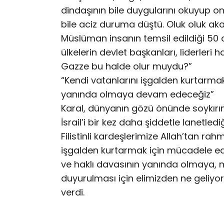
dindaşının bile duygularını okuyup 
bile aciz duruma düştü. Oluk oluk ak
Müslüman insanın temsil edildiği 50 c
ülkelerin devlet başkanları, liderle
Gazze bu halde olur muydu?”
“Kendi vatanlarını işgalden kurtarmak
yanında olmaya devam edeceğiz”
Karal, dünyanın gözü önünde soykırım
İsrail’i bir kez daha şiddetle lanetled
Filistinli kardeşlerimize Allah’tan rahm
işgalden kurtarmak için mücadele ede
ve haklı davasının yanında olmaya, m
duyurulması için elimizden ne geliy
verdi.