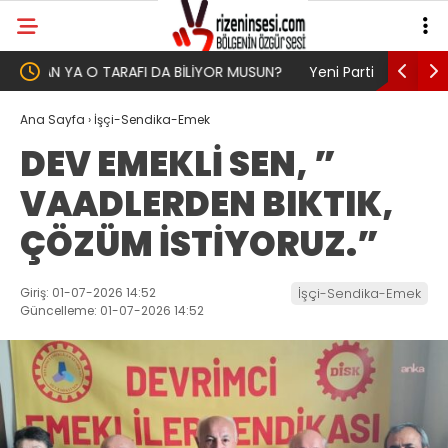
SUN?
Yeni Parti İktidar Yolculuğuna Erdoğan’ın
Genel Af 
Memleketi Rize’den Başladı
Ana Sayfa
›
İşçi-Sendika-Emek
DEV EMEKLİ SEN, ”
VAADLERDEN BIKTIK,
ÇÖZÜM İSTİYORUZ.”
Giriş: 01-07-2026 14:52
İşçi-Sendika-Emek
Güncelleme: 01-07-2026 14:52