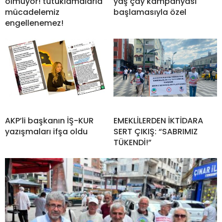
olmuyor! tutuklamalarla
yaş çay kampanyası
mücadelemiz
başlamasıyla özel
engellenemez!
AKP’li başkanın İŞ-KUR
EMEKLİLERDEN İKTİDARA
yazışmaları ifşa oldu
SERT ÇIKIŞ: “SABRIMIZ
TÜKENDİ!”