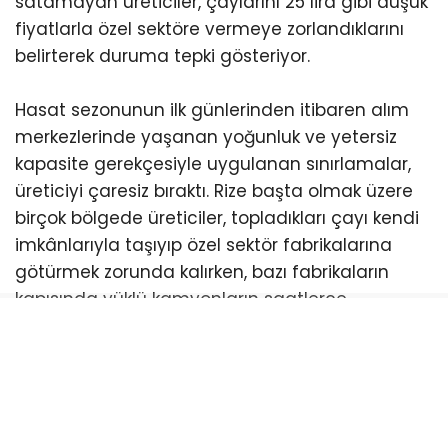
satamayan üreticiler, çaylarını 25 lira gibi düşük
fiyatlarla özel sektöre vermeye zorlandıklarını
belirterek duruma tepki gösteriyor.
Hasat sezonunun ilk günlerinden itibaren alım
merkezlerinde yaşanan yoğunluk ve yetersiz
kapasite gerekçesiyle uygulanan sınırlamalar,
üreticiyi çaresiz bıraktı. Rize başta olmak üzere
birçok bölgede üreticiler, topladıkları çayı kendi
imkânlarıyla taşıyıp özel sektör fabrikalarına
götürmek zorunda kalırken, bazı fabrikaların
kapısında yüklü kamyonların saatlerce
bekletildiği görüntüler tepkileri daha da büyüttü.
Yaşadıkları mağduriyeti cep telefonlarıyla kayıt
altına alan üreticiler, bu görüntüleri sanal
medya hesaplarından paylaşarak seslerini
duyurmaya çalışıyor. Çay üreticileri, mevcut