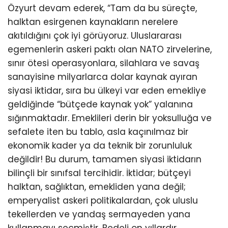
Özyurt devam ederek, “Tam da bu süreçte,
halktan esirgenen kaynakların nerelere
akıtıldığını çok iyi görüyoruz. Uluslararası
egemenlerin askeri paktı olan NATO zirvelerine,
sınır ötesi operasyonlara, silahlara ve savaş
sanayisine milyarlarca dolar kaynak ayıran
siyasi iktidar, sıra bu ülkeyi var eden emekliye
geldiğinde “bütçede kaynak yok” yalanına
sığınmaktadır. Emeklileri derin bir yoksulluğa ve
sefalete iten bu tablo, asla kaçınılmaz bir
ekonomik kader ya da teknik bir zorunluluk
değildir! Bu durum, tamamen siyasi iktidarın
bilinçli bir sınıfsal tercihidir. İktidar; bütçeyi
halktan, sağlıktan, emekliden yana değil;
emperyalist askeri politikalardan, çok uluslu
tekellerden ve yandaş sermayeden yana
kullanmayı seçmiştir. Bedeli on yıllardır