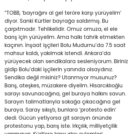
“TOBB, ‘bayrağını al gel teröre karşı yürüyelim’
diyor. Sanki Kürtler bayrağa saldırmış. Bu
çarpıtmadır. Tehlikelidir. Omuz omuza, el ele
barış için yürüyelim. Ama halkı tahrik etmekten
kaçının. İnşaat işçileri Bolu Mudurnu’da 7.5 saat
mahsur kaldı, yakılmak istendi. Ankara’da
yürüyecek olan sendikalara sesleniyorum. Biriniz
gidip Bolu’daki işçilerin yanında olsaydınız.
Sendika değil misiniz? Utanmıyor musunuz?
Barış, ateşkes, müzakere diyelim. Hisarcıklıoğlu
sarayı savunacağına, gel buraya halkını savun.
Sarayın talimatlarıyla sokağa çıkacağına gel
buraya. Saray sıkıştı, bunlara ‘protesto edin’
dedi. Gücün yetiyorsa git sarayın önünde
protestonu yap, barış iste. Irkçılık, milliyetçilik
yapmayın. Kürtlere karşı ırkçı eylemleri