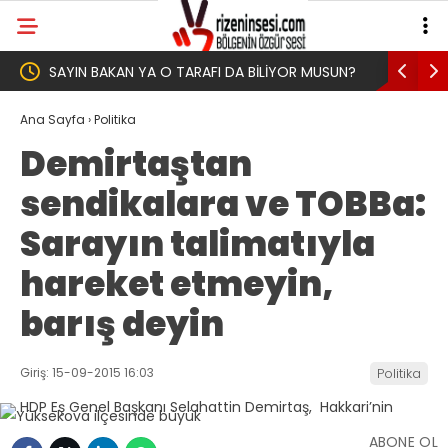
İYOR MUSUN?
Yeni Parti İktidar Yolculuğuna Erdoğan’ın
Memleketi Rize’den Başladı
Ana Sayfa
›
Politika
Demirtaştan
sendikalara ve TOBBa:
Sarayın talimatıyla
hareket etmeyin,
barış deyin
Giriş: 15-09-2015 16:03
Politika
ABONE OL