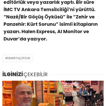
editörlük veya yazarlık yaptı. Bir süre
İMC TV Ankara Temsilciliği’ni yürüttü.
“Nazê/Bir Göçüş Öyküsü” ile “Zehir ve
Panzehir: Kürt Sorunu” isimli kitapların
yazarı. Halen Express, Al Monitor ve
Duvar’da yazıyor.
DEMİRTAŞ EFSUN
İLGİNİZİ
ÇEKEBİLİR