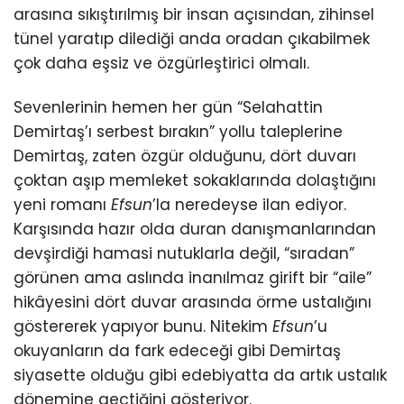
arasına sıkıştırılmış bir insan açısından, zihinsel
tünel yaratıp dilediği anda oradan çıkabilmek
çok daha eşsiz ve özgürleştirici olmalı.
Sevenlerinin hemen her gün “Selahattin
Demirtaş’ı serbest bırakın” yollu taleplerine
Demirtaş, zaten özgür olduğunu, dört duvarı
çoktan aşıp memleket sokaklarında dolaştığını
yeni romanı
Efsun
’la neredeyse ilan ediyor.
Karşısında hazır olda duran danışmanlarından
devşirdiği hamasi nutuklarla değil, “sıradan”
görünen ama aslında inanılmaz girift bir “aile”
hikâyesini dört duvar arasında örme ustalığını
göstererek yapıyor bunu. Nitekim
Efsun
’u
okuyanların da fark edeceği gibi Demirtaş
siyasette olduğu gibi edebiyatta da artık ustalık
dönemine geçtiğini gösteriyor.