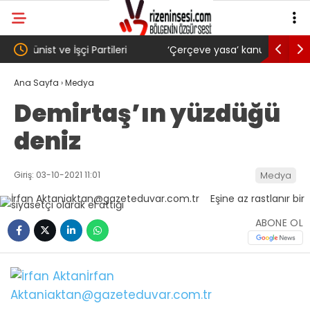
‘Çerçeve yasa’ kanun teklifi Adalet
AKP’li Ba
Komisyonu’ndan geçti
gibi: Dile
Ana Sayfa
›
Medya
Demirtaş’ın yüzdüğü
köyünde 
deniz
Trabzons
Giriş: 03-10-2021 11:01
Medya
ABONE OL
İrfan
Aktan
iaktan@gazeteduvar.com.tr