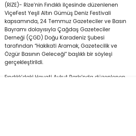
(RİZE)- Rize’nin Fındıklı ilçesinde düzenlenen
ViçeFest Yeşil Altın Gümüş Deniz Festivali
kapsamında, 24 Temmuz Gazeteciler ve Basın
Bayramı dolayısıyla Çağdaş Gazeteciler
Derneği (ÇGD) Doğu Karadeniz Şubesi
tarafından “Hakikati Aramak, Gazetecilik ve
Özgür Basının Geleceği” başlıklı bir söyleşi
gerçekleştirildi.
Fındıklı’daki Hayati Aykut Parkı’nda düzenlenen
etkinlikte; gazetecilik mesleğinin güncel
sorunları, basın özgürlüğü, gazetecilere yönelik
hak ihlalleri, sansür ve hakikatin peşinde
gazetecilik anlayışı ele alındı. Söyleşiye Bianet
Genel Yayın Yönetmeni Murat İnceoğlu ile ÇGD
Doğu Karadeniz Şube Başkanı Gençağa
Karafazlı konuşmacı olarak katıldı.