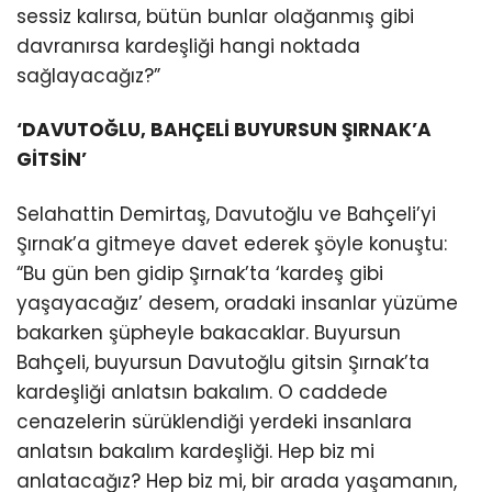
sessiz kalırsa, bütün bunlar olağanmış gibi
davranırsa kardeşliği hangi noktada
sağlayacağız?”
‘DAVUTOĞLU, BAHÇELİ BUYURSUN ŞIRNAK’A
GİTSİN’
Selahattin Demirtaş, Davutoğlu ve Bahçeli’yi
Şırnak’a gitmeye davet ederek şöyle konuştu:
“Bu gün ben gidip Şırnak’ta ‘kardeş gibi
yaşayacağız’ desem, oradaki insanlar yüzüme
bakarken şüpheyle bakacaklar. Buyursun
Bahçeli, buyursun Davutoğlu gitsin Şırnak’ta
kardeşliği anlatsın bakalım. O caddede
cenazelerin sürüklendiği yerdeki insanlara
anlatsın bakalım kardeşliği. Hep biz mi
anlatacağız? Hep biz mi, bir arada yaşamanın,