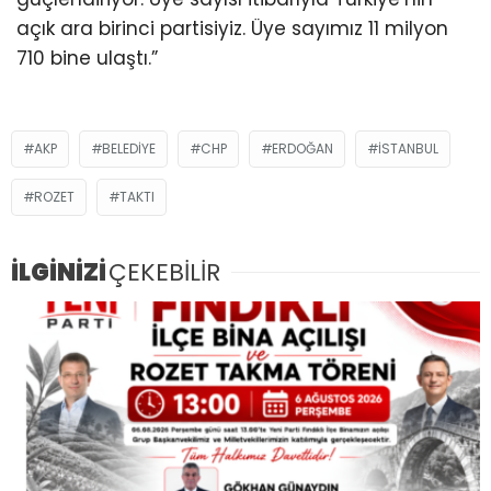
açık ara birinci partisiyiz. Üye sayımız 11 milyon
710 bine ulaştı.”
AKP
BELEDIYE
CHP
ERDOĞAN
ISTANBUL
ROZET
TAKTI
İLGİNİZİ
ÇEKEBİLİR