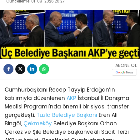
Güncelleme: 01-08-2026 20:27
ABONE OL
Cumhurbaşkanı Recep Tayyip Erdoğan’ın
katılımıyla düzenlenen
AKP
İstanbul İl Danışma
Meclisi Programı’nda önemli bir siyasi transfer
gerçekleşti.
Tuzla
Belediye Başkanı
Eren Ali
Bingöl,
Çekmeköy
Belediye Başkanı Orhan
Çerkez ve Şile Belediye Başkanvekili Sacit Terzi