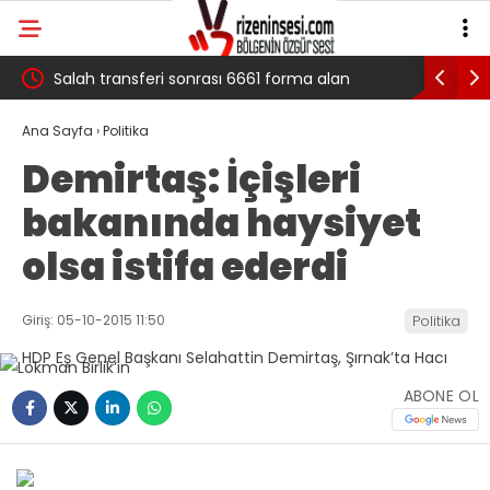
 çığ
Salah transferi sonrası 6661 forma alan
Pazarlı Ka
belediye başkanına ‘Kimin parasıyla’ sorusu
‘Bu Mücad
Ana Sayfa
›
Politika
Demirtaş: İçişleri
bakanında haysiyet
olsa istifa ederdi
Giriş: 05-10-2015 11:50
Politika
ABONE OL