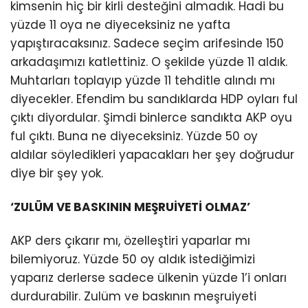
kimsenin hiç bir kirli desteğini almadık. Hadi bu
yüzde 11 oya ne diyeceksiniz ne yafta
yapıştıracaksınız. Sadece seçim arifesinde 150
arkadaşımızı katlettiniz. O şekilde yüzde 11 aldık.
Muhtarları toplayıp yüzde 11 tehditle alındı mı
diyecekler. Efendim bu sandıklarda HDP oyları ful
çıktı diyordular. Şimdi binlerce sandıkta AKP oyu
ful çıktı. Buna ne diyeceksiniz. Yüzde 50 oy
aldılar söyledikleri yapacakları her şey doğrudur
diye bir şey yok.
‘ZULÜM VE BASKININ MEŞRUİYETİ OLMAZ’
AKP ders çıkarır mı, özelleştiri yaparlar mı
bilemiyoruz. Yüzde 50 oy aldık istediğimizi
yaparız derlerse sadece ülkenin yüzde 1’i onları
durdurabilir. Zulüm ve baskının meşruiyeti