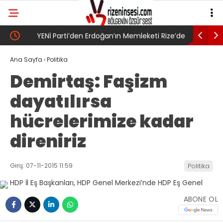
YENİ Parti’den Erdoğan’ın Memleketi Rize’de
SAYIN BA
Gövde Gösterisi: Üç İlçede Peş Peşe Açılış
Ana Sayfa
›
Politika
Demirtaş: Faşizm
dayatılırsa
hücrelerimize kadar
direniriz
Giriş: 07-11-2015 11:59
Politika
ABONE OL