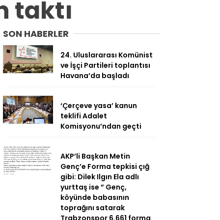
n taktı
SON HABERLER
24. Uluslararası Komünist
ve İşçi Partileri toplantısı
Havana’da başladı
‘Çerçeve yasa’ kanun
teklifi Adalet
Komisyonu’ndan geçti
AKP’li Başkan Metin
Genç’e Forma tepkisi çığ
gibi: Dilek Ilgın Ela adlı
yurttaş ise ” Genç,
köyünde babasının
toprağını satarak
Trabzonspor 6.661 forma