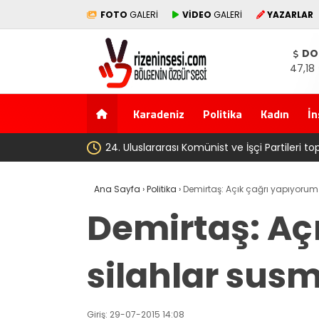
FOTO
GALERİ
VİDEO
GALERİ
YAZARLAR
DO
47,18
Karadeniz
Politika
Kadın
İn
dı
Ana Sayfa
›
Politika
›
Demirtaş: Açık çağrı yapıyorum
Demirtaş: Aç
silahlar susm
Giriş: 29-07-2015 14:08