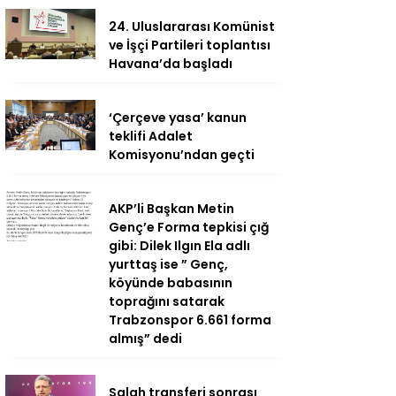
24. Uluslararası Komünist
ve İşçi Partileri toplantısı
Havana’da başladı
‘Çerçeve yasa’ kanun
teklifi Adalet
Komisyonu’ndan geçti
AKP’li Başkan Metin
Genç’e Forma tepkisi çığ
gibi: Dilek Ilgın Ela adlı
yurttaş ise ” Genç,
köyünde babasının
toprağını satarak
Trabzonspor 6.661 forma
almış” dedi
Salah transferi sonrası