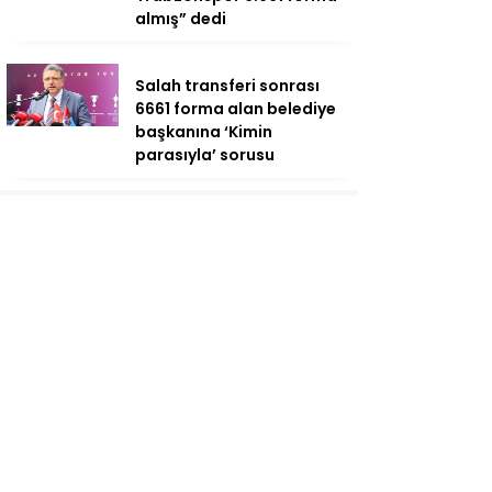
almış” dedi
Salah transferi sonrası
6661 forma alan belediye
başkanına ‘Kimin
parasıyla’ sorusu
Pazarlı Kadın Balıkçılara
YENİ Parti’den Destek: ‘Bu
Mücadelede
Yanınızdayız!’
AV. Süzen “Meclis’e gelen
Çerçeve Yasa Türkiye’de
yeni bir başlangıç için
umudumuzun fidesi
olmuştur”