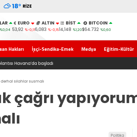
18
°
RIZE
LAR
EURO
ALTIN
BİST
BITCOIN
53,92
6,083
14,148
$64.732
%0,04
%-0,11
%-0,15
%1,20
%0,60
san Hakları
İşçi-Sendika-Emek
Medya
Eğitim-Kültür
‘Çerçeve yasa’ kanun teklifi Adalet Komisyonu’ndan geçti
 derhal silahlar susmalı
ık çağrı yapıyoru
alı
Politika