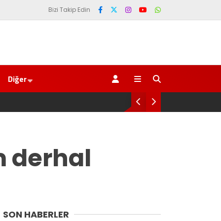
Bizi Takip Edin
Diğer
m derhal
SON HABERLER