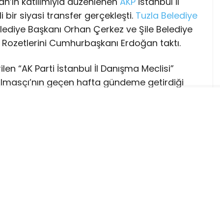
’ın katılımıyla düzenlenen
AKP
İstanbul İl
bir siyasi transfer gerçekleşti.
Tuzla
Belediye
lediye Başkanı Orhan Çerkez ve Şile Belediye
ı. Rozetlerini Cumhurbaşkanı Erdoğan taktı.
len “AK Parti İstanbul İl Danışma Meclisi”
lmasçı’nın geçen hafta gündeme getirdiği
 konuşan Cumhurbaşkanı Recep Tayyip
n 710 bine ulaştığını belirterek, partinin Türk
nı güçlendirdiğini vurguladı.
rende, İstanbul’da görev yapan 3 ilçe
 üyesi AKP’ye katıldı.
a 26 ilçe belediyesini kazanan
CHP
, AKP’nin