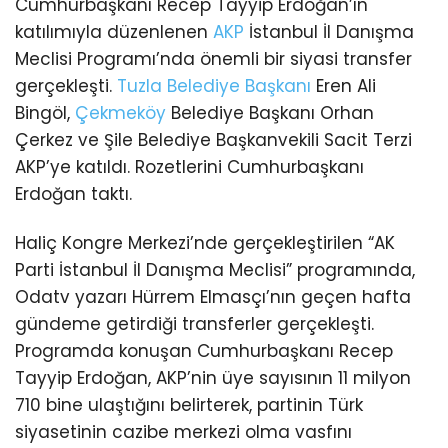
Cumhurbaşkanı Recep Tayyip Erdoğan’ın
katılımıyla düzenlenen
AKP
İstanbul İl Danışma
Meclisi Programı’nda önemli bir siyasi transfer
gerçekleşti.
Tuzla
Belediye Başkanı
Eren Ali
Bingöl,
Çekmeköy
Belediye Başkanı Orhan
Çerkez ve Şile Belediye Başkanvekili Sacit Terzi
AKP’ye katıldı. Rozetlerini Cumhurbaşkanı
Erdoğan taktı.
Haliç Kongre Merkezi’nde gerçekleştirilen “AK
Parti İstanbul İl Danışma Meclisi” programında,
Odatv yazarı Hürrem Elmasçı’nın geçen hafta
gündeme getirdiği transferler gerçekleşti.
Programda konuşan Cumhurbaşkanı Recep
Tayyip Erdoğan, AKP’nin üye sayısının 11 milyon
710 bine ulaştığını belirterek, partinin Türk
siyasetinin cazibe merkezi olma vasfını