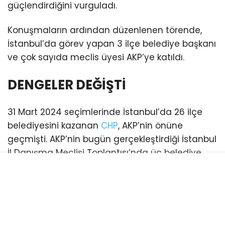
güçlendirdiğini vurguladı.
Konuşmaların ardından düzenlenen törende,
İstanbul’da görev yapan 3 ilçe belediye başkanı
ve çok sayıda meclis üyesi AKP’ye katıldı.
DENGELER DEĞİŞTİ
31 Mart 2024 seçimlerinde İstanbul’da 26 ilçe
belediyesini kazanan
CHP
, AKP’nin önüne
geçmişti. AKP’nin bugün gerçekleştirdiği İstanbul
İl Danışma Meclisi Toplantısı’nda üç belediye
başkanı katılım sağladı. Bu katılımlarla birlikte
İstanbul genelinde AKP’li belediye sayısı 21’e
yükseldi. (Esenyurt ve Şişli belediyeleri ise
mevcut durumda kayyum tarafından
yönetilmektedir)