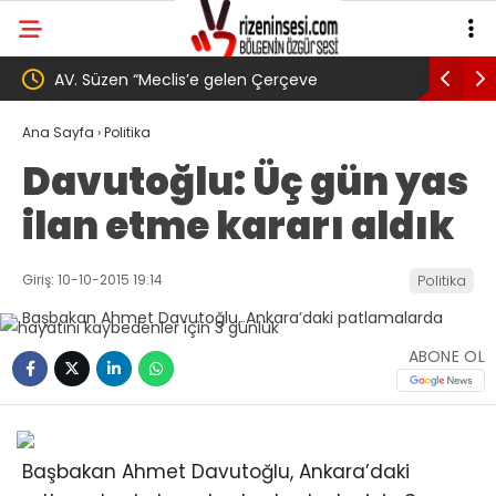
rçeve
YENİ Parti’den Erdoğan’ın Memleketi Rize’de
ngıç için
Gövde Gösterisi: Üç İlçede Peş Peşe Açılış
Ana Sayfa
›
Politika
Davutoğlu: Üç gün yas
”
ilan etme kararı aldık
Giriş: 10-10-2015 19:14
Politika
ABONE OL
Başbakan Ahmet Davutoğlu, Ankara’daki