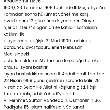
Abdülhamit (1876-
1909), 23 Temmuz 1908 tarihinde II. Meşrutiyet’in
ilanından sonra hükümet yönetime karşı
avcı taburu 13 gün süren isyan eder. Olaya
“şeriat isteriz” sloganları ile katılan softaların
katılımı ile
olayın rengi değişir. 31 Mart 1909 tarihinde
dördüncü avcı taburu erleri Mebusan
Meclisindeki
askerleri öldürür. Atatürk’ün de olduğu hareket
ordusu isyanı bastırır.
İsyan bastırıldıktan sonra II. Abdülhamit tahttan
23 Nisan 1909 günü çekilmek zorunda kalır. 28
Nisan’da Selanik’e Allatini köşküne gitti. Köşk
tütün kaçakçısı bir Yahudi’ye aitti.
VI. Mehmet, Sultan Vahdeddin. Osmanlının 36.
Padişahı, 115. İslam halifesidir. Saltanatı