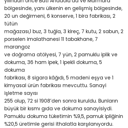
yılından önce Batı Anadolu’da ve Marmara
bölgesinde, yanı ülkenin en gelişmiş bölgesinde,
20 un değirmeni, 6 konserve, 1 bira fabrikası, 2
tütün
mağazası,1 buz, 3 tuğla, 3 kireç, 7 kutu, 2 sabun, 2
porselen imalathanesi 11 tabakhane, 7
marangoz
ve doğrama atölyesi, 7 yün, 2 pamuklu iplik ve
dokuma, 36 ham ipek, 1 ipekli dokuma, 5
dokuma
fabrikası, 8 sigara kâğıdı, 5 madeni eşya ve 1
kimyasal ürün fabrikası mevcuttu. Sanayi
işletme sayısı
255 olup, 72 si 1908’den sonra kuruldu. Bunların
büyük bir kısmı gıda ve dokuma sanayisiydi.
Pamuklu dokuma tüketimin %9,5, pamuk ipliğinin
%20,5 üretimle gerisi ithalatla karşılanıyordu.