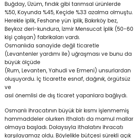
Buğday, Üzüm, fındık gibi tarımsal ürünlerde
%50, Koyunda %45, Keçide %33 azalma olmuştu.
Herekle iplik, Feshane yün iplik, Bakırköy bez,
Beykoz deri-kundura, İzmir Mensucat İplik (50-60
kişi çalışan) fabrikaları vardı.
Osmanlıda sanayide değil ticaretle
(Levantenler yardımı ile) uğraşması ve bunu da
büyük ölçüde
(Rum, Levanten, Yahudi ve Ermeni) unsurlardan
oluşuyordu. İç ticarette esnaf, dağınık, örgütsüz
ve
asıl önemlisi de dış ticaret yapanlara bağlıydı.
Osmanlı ihracatının büyük bir kısmı işlenmemiş
hammaddeler olurken ithalatı da mamul mallar
olmaya başladı. Dolaysıyla ithalatını ihracatı
karşılayamaz oldu. Böylelikle bütçesi sürekli açık