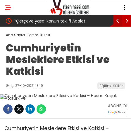
‘Çerçeve yasa’ kanun teklifi Adalet
AKP’li Ba
Komisyonu’ndan geçti
gibi: Dile
Ana Sayfa
›
Eğitim-Kültür
Cumhuriyetin
köyünde 
Mesleklere Etkisi ve
Trabzons
Katkisi
Giriş: 27-10-2021 13:19
Eğitim-Kültür
ABONE OL
Cumhuriyetin Mesleklere Etkisi ve Katkisi –