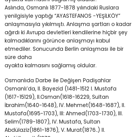
Aslında, Osmanlı 1877-1878 yılındaki Ruslara
yenilgisiyle yaptığı “AYASTEFANOS -YEŞİLKÖY”
anlaşmasıyla yıkılmıştı. Anlaşma şartları o kadar
ağırdı ki Avrupa devletleri kendilerine hiçbir şey
kalmadıklarını görünce anlaşmayı kabul
etmediler. Sonucunda Berlin anlaşması ile bir
süre daha
ayakta kalmasını sağlamış oldular.
Osmanlıda Darbe ile Değişen Padişahlar
Osmanlı’da, II. Bayezid (1481-1512 I. Mustafa
(1617-15129), II.Osman(1618-16229, Sultan
İbrahim(1640-1648), IV. Mehmet(1648-1687), II.
Mustafa(1695-1703), III: Ahmed(1703-1730), III.
Selim(1789-1807), IV. Mustafa, Sultan
Abdülaziz(1861-1876), V. Murat(1876..) II.