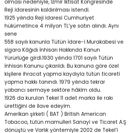
olması nedeniyle, İzmir İktisat Kongresinde
Reji idaresinin kaldırılması istendi.
1925 yılında Reji idaresi Cumhuriyet
hükümetince 4 milyon TL’ye satın alındı. Aynı
sene
558 sayılı kanunla Tütün İdare-i Murakabesi ve
sigara Kâğıdı İnhisarı Hakkında Kanun
Yürürlüğe girdi.1930 yılında 1701 sayılı Tütün
İnhisarı Kanunu çıkarıldı. Bu kanuna göre özel
kişilere ihracat yapma kaydıyla tütün ticareti
yapma hakkı tanındı. 1979 yılında tekrar
yabancı sermaye sektöre hâkim oldu.
1926 da kurulan Tekel 11 adet marka ile rakı
ürettiğini de ilave edeyim.
Amerikan şirketi ( BAT ) British American
Tobacoo, tütün mamulleri Sanayi ve Ticaret A.Ş
dönüştü ve Varlık yöntemiyle 2002 de Tekel’i