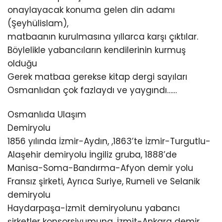
onaylayacak konuma gelen din adamı
(Şeyhülislam),
matbaanın kurulmasına yıllarca karşı çıktılar.
Böylelikle yabancıların kendilerinin kurmuş
olduğu
Gerek matbaa gerekse kitap dergi sayıları
Osmanlıdan çok fazlaydı ve yaygındı……
Osmanlıda Ulaşım
Demiryolu
1856 yılında İzmir-Aydın, ,1863’te İzmir-Turgutlu-
Alaşehir demiryolu İngiliz gruba, 1888’de
Manisa-Soma-Bandırma-Afyon demir yolu
Fransız şirketi, Ayrıca Suriye, Rumeli ve Selanik
demiryolu
Haydarpaşa-İzmit demiryolunu yabancı
şirketler konsorsiyumuna, İzmit-Ankara demir