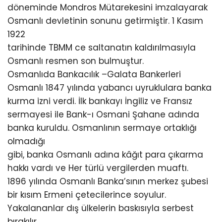
döneminde Mondros Mütarekesini imzalayarak
Osmanlı devletinin sonunu getirmiştir. 1 Kasım
1922
tarihinde TBMM ce saltanatın kaldırılmasıyla
Osmanlı resmen son bulmuştur.
Osmanlıda Bankacılık –Galata Bankerleri
Osmanlı 1847 yılında yabancı uyruklulara banka
kurma izni verdi. İlk bankayı İngiliz ve Fransız
sermayesi ile Bank-ı Osmani Şahane adında
banka kuruldu. Osmanlının sermaye ortaklığı
olmadığı
gibi, banka Osmanlı adına kâğıt para çıkarma
hakkı vardı ve Her türlü vergilerden muaftı.
1896 yılında Osmanlı Banka’sının merkez şubesi
bir kısım Ermeni çetecilerince soyulur.
Yakalananlar dış ülkelerin baskısıyla serbest
bırakılır.,