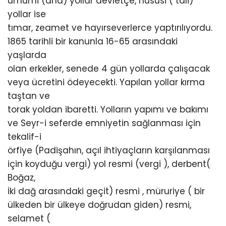
umumi (ana) yollar devletçe, hususi ( tali)
yollar ise
tımar, zeamet ve hayırseverlerce yaptırılıyordu.
1865 tarihli bir kanunla 16-65 arasındaki
yaşlarda
olan erkekler, senede 4 gün yollarda çalışacak
veya ücretini ödeyecekti. Yapılan yollar kırma
taştan ve
torak yoldan ibaretti. Yolların yapımı ve bakımı
ve Seyr-i seferde emniyetin sağlanması için
tekalif-i
örfiye (Padişahın, açıl ihtiyaçların karşılanması
için koyduğu vergi) yol resmi (vergi ), derbent(
Boğaz,
İki dağ arasındaki geçit) resmi , müruriye ( bir
ülkeden bir ülkeye doğrudan giden) resmi,
selamet (