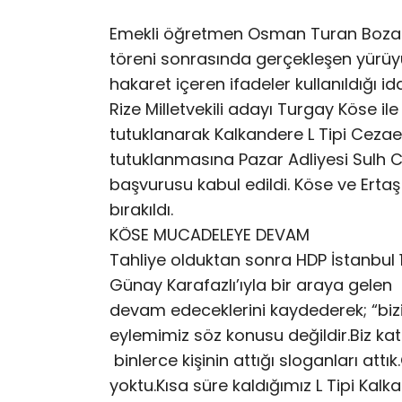
Emekli öğretmen Osman Turan Bozacı’
töreni sonrasında gerçekleşen yürü
hakaret içeren ifadeler kullanıldığı 
Rize Milletvekili adayı Turgay Köse i
tutuklanarak Kalkandere L Tipi Cezaev
tutuklanmasına Pazar Adliyesi Sulh C
başvurusu kabul edildi. Köse ve Ert
bırakıldı.
KÖSE MUCADELEYE DEVAM
Tahliye olduktan sonra HDP İstanbul 1
Günay Karafazlı’ıyla bir araya gelen
devam edeceklerini kaydederek; “biz
eylemimiz söz konusu değildir.Biz ka
binlerce kişinin attığı sloganları at
yoktu.Kısa süre kaldığımız L Tipi K