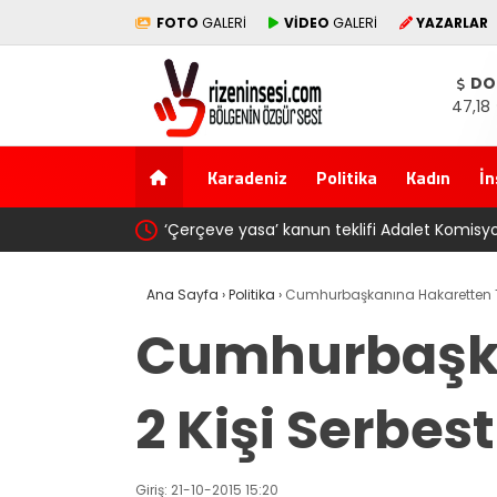
FOTO
GALERİ
VİDEO
GALERİ
YAZARLAR
DO
47,18
Karadeniz
Politika
Kadın
İn
‘Çerçeve yasa’ kanun teklifi Adalet Komis
Ana Sayfa
›
Politika
›
Cumhurbaşkanına Hakaretten Tut
Cumhurbaşka
2 Kişi Serbest
Giriş: 21-10-2015 15:20