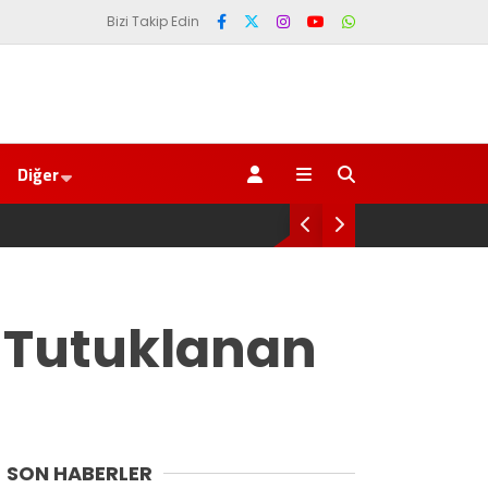
Bizi Takip Edin
Diğer
AKP’li Başkan Metin Genç’e Forma tepkisi 
Trabzonspor 6.661 forma almış” dedi
 Tutuklanan
SON HABERLER