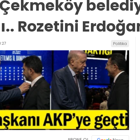
ve Çekmeköy beledi
ı.. Rozetini Erdoğa
:27
Politika
ABONE OL