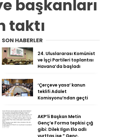
ye başkanları
n taktı
SON HABERLER
24. Uluslararası Komünist
ve İşçi Partileri toplantısı
Havana’da başladı
‘Çerçeve yasa’ kanun
teklifi Adalet
Komisyonu’ndan geçti
AKP’li Başkan Metin
Genç’e Forma tepkisi çığ
gibi: Dilek Ilgın Ela adlı
yurttaş ise ” Genç,