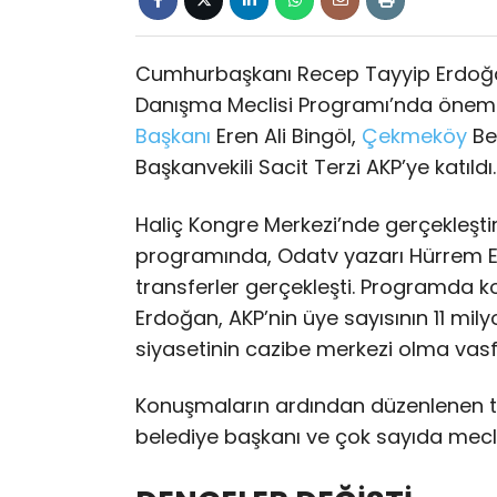
Cumhurbaşkanı Recep Tayyip Erdoğan
Danışma Meclisi Programı’nda önemli 
Başkanı
Eren Ali Bingöl,
Çekmeköy
Be
Başkanvekili Sacit Terzi AKP’ye katıld
Haliç Kongre Merkezi’nde gerçekleştiri
programında, Odatv yazarı Hürrem E
transferler gerçekleşti. Programda
Erdoğan, AKP’nin üye sayısının 11 milyo
siyasetinin cazibe merkezi olma vasfı
Konuşmaların ardından düzenlenen tö
belediye başkanı ve çok sayıda meclis