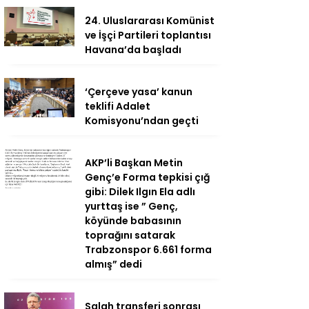
24. Uluslararası Komünist
ve İşçi Partileri toplantısı
Havana’da başladı
‘Çerçeve yasa’ kanun
teklifi Adalet
Komisyonu’ndan geçti
AKP’li Başkan Metin
Genç’e Forma tepkisi çığ
gibi: Dilek Ilgın Ela adlı
yurttaş ise ” Genç,
köyünde babasının
toprağını satarak
Trabzonspor 6.661 forma
almış” dedi
Salah transferi sonrası