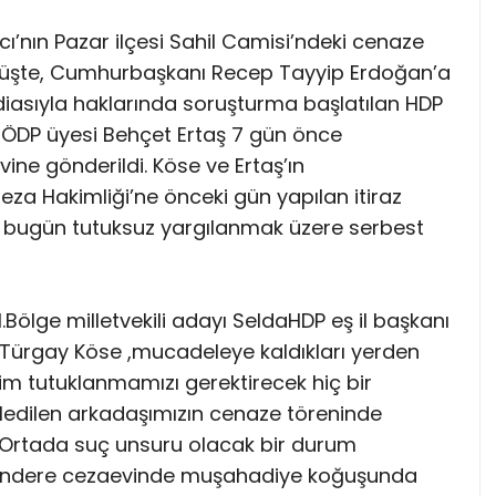
nın Pazar ilçesi Sahil Camisi’ndeki cenaze
yüşte, Cumhurbaşkanı Recep Tayyip Erdoğan’a
iddiasıyla haklarında soruşturma başlatılan HDP
le ÖDP üyesi Behçet Ertaş 7 gün önce
ine gönderildi. Köse ve Ertaş’ın
eza Hakimliği’ne önceki gün yapılan itiraz
aş bugün tutuksuz yargılanmak üzere serbest
.Bölge milletvekili adayı SeldaHDP eş il başkanı
 Türgay Köse ,mucadeleye kaldıkları yerden
im tutuklanmamızı gerektirecek hiç bir
tledilen arkadaşımızın cenaze töreninde
tık.Ortada suç unsuru olacak bir durum
alkandere cezaevinde muşahadiye koğuşunda