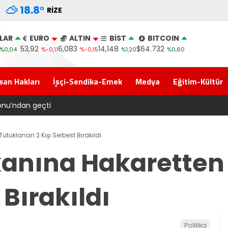
18.8
°
RIZE
LAR
EURO
ALTIN
BİST
BITCOIN
53,92
6,083
14,148
$64.732
%0,04
%-0,11
%-0,15
%1,20
%0,60
san Hakları
İşçi-Sendika-Emek
Medya
Eğitim-Kültür
yonu’ndan geçti
uklanan 2 Kişi Serbest Bırakıldı
nına Hakaretten
 Bırakıldı
Politika