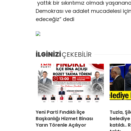
yattık bir sıkıntımız olmadı yaşananal
Demokrası ve adalet mucadelesi iç
edeceğiz” dedi
İLGİNİZİ
ÇEKEBİLİR
Yeni Parti Fındıklı İlçe
Tuzla, Ş
Başkanlığı Hizmet Binası
belediye
Yarın Törenle Açılıyor
katıldı..