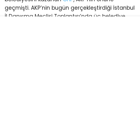
geçmişti. AKP’nin bugün gerçekleştirdiği İstanbul
İl Danışma Meclisi Toplantısı’nda üç belediye
başkanı katılım sağladı. Bu katılımlarla birlikte
İstanbul genelinde AKP’li belediye sayısı 21’e
yükseldi. (Esenyurt ve Şişli belediyeleri ise
mevcut durumda kayyum tarafından
yönetilmektedir)
CHP’li belediye ise sayısı 18’e geriledi.
Bayrampaşa:
CHP’li Belediye Başkanı Hasan
Mutlu’nun tutuklanmasıyla boşalan koltuk için
yapılan ilk başkanvekilliği seçimini CHP kazandı.
AKP’nin itirazı sonrası yenilenen seçimde AKP’li
İbrahim Akın belediye başkanvekili oldu.
Beykoz
: CHP’li Belediye Başkanı Alaattin