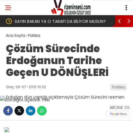
 BİLİYOR MUSUN?
Yeni Parti İktidar Yolculuğuna Erdoğan’ın
Memleketi Rize’den Başladı
Ana Sayfa
›
Politika
Çözüm Sürecinde
Erdoğanun Tarihe
Geçen U DÖNÜŞLERİ
Giriş: 29-07-2015 10:32
Politika
ABONE OL