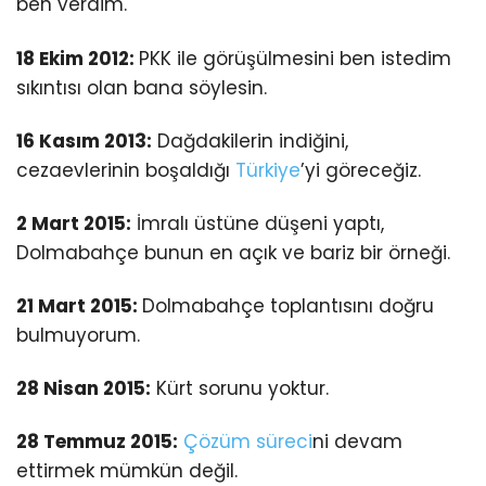
ben verdim.
18 Ekim 2012:
PKK ile görüşülmesini ben istedim
sıkıntısı olan bana söylesin.
16 Kasım 2013:
Dağdakilerin indiğini,
cezaevlerinin boşaldığı
Türkiye
’yi göreceğiz.
2 Mart 2015:
İmralı üstüne düşeni yaptı,
Dolmabahçe bunun en açık ve bariz bir örneği.
21 Mart 2015:
Dolmabahçe toplantısını doğru
bulmuyorum.
28 Nisan 2015:
Kürt sorunu yoktur.
28 Temmuz 2015:
Çözüm süreci
ni devam
ettirmek mümkün değil.