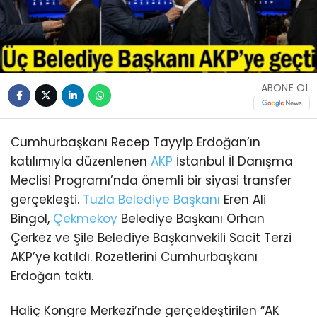
ABONE OL
Cumhurbaşkanı Recep Tayyip Erdoğan’ın
katılımıyla düzenlenen
AKP
İstanbul İl Danışma
Meclisi Programı’nda önemli bir siyasi transfer
gerçekleşti.
Tuzla
Belediye Başkanı
Eren Ali
Bingöl,
Çekmeköy
Belediye Başkanı Orhan
Çerkez ve Şile Belediye Başkanvekili Sacit Terzi
AKP’ye katıldı. Rozetlerini Cumhurbaşkanı
Erdoğan taktı.
Haliç Kongre Merkezi’nde gerçekleştirilen “AK