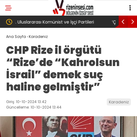
‘Çerçeve yasa’ kanun teklifi Adalet
AKP’li Ba
Komisyonu’ndan geçti
gibi: Dile
Ana Sayfa
›
Karadeniz
CHP Rize il örgütü
köyünde 
“Rize’de “Kahrolsun
Trabzons
İsrail” demek suç
haline gelmiştir”
Giriş: 10-10-2024 13:42
Karadeniz
Güncelleme: 10-10-2024 13:44