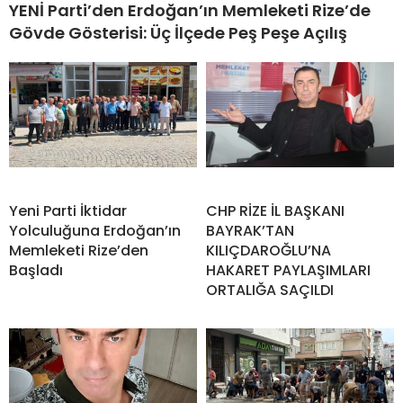
YENİ Parti’den Erdoğan’ın Memleketi Rize’de
Gövde Gösterisi: Üç İlçede Peş Peşe Açılış
Yeni Parti İktidar
CHP RİZE İL BAŞKANI
Yolculuğuna Erdoğan’ın
BAYRAK’TAN
Memleketi Rize’den
KILIÇDAROĞLU’NA
Başladı
HAKARET PAYLAŞIMLARI
ORTALIĞA SAÇILDI