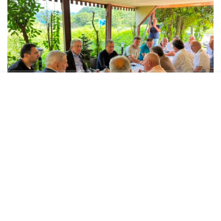
GÜNAYDIN “ORTALARDA İKTİDAR BLOKUNDAN
BİR TANE MİLLETVEKİLİ GÖREMİYORUZ”
Gökhan Günaydın yaptığı açıklamada, sahada
aktif olduklarını ve vatandaşla doğrudan
iletişim kurduklarını vurguladı. İktidar