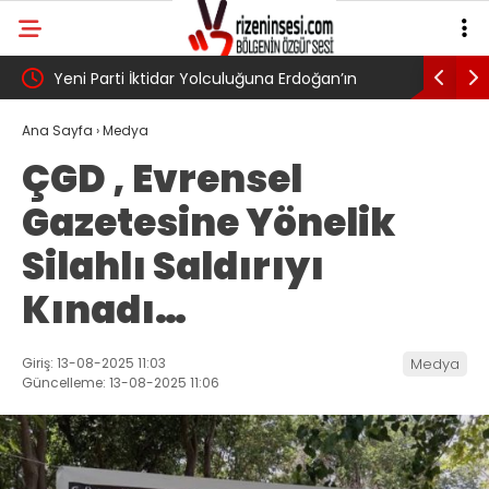
UN?
Yeni Parti İktidar Yolculuğuna Erdoğan’ın
Genel Af 
Memleketi Rize’den Başladı
Ana Sayfa
›
Medya
ÇGD , Evrensel
Gazetesine Yönelik
Silahlı Saldırıyı
Kınadı…
Giriş: 13-08-2025 11:03
Medya
Güncelleme: 13-08-2025 11:06