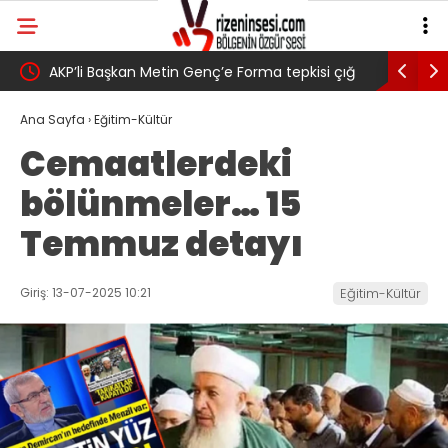
AKP’li Başkan Metin Genç’e Forma tepkisi çığ
Salah tra
gibi: Dilek Ilgın Ela adlı yurttaş ise ” Genç,
belediye 
Ana Sayfa
›
Eğitim-Kültür
Cemaatlerdeki
köyünde babasının toprağını satarak
bölünmeler… 15
Trabzonspor 6.661 forma almış” dedi
Temmuz detayı
Giriş: 13-07-2025 10:21
Eğitim-Kültür