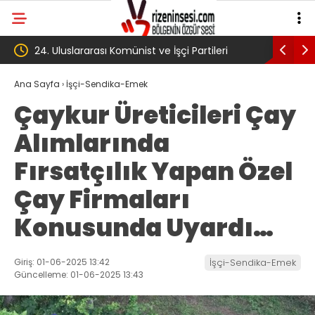
tileri
‘Çerçeve yasa’ kanun teklifi Adalet
AK
Komisyonu’ndan geçti
gib
Ana Sayfa
›
İşçi-Sendika-Emek
Çaykur Üreticileri Çay
kö
Alımlarında
Tr
Fırsatçılık Yapan Özel
Çay Firmaları
Konusunda Uyardı…
Giriş: 01-06-2025 13:42
İşçi-Sendika-Emek
Güncelleme: 01-06-2025 13:43