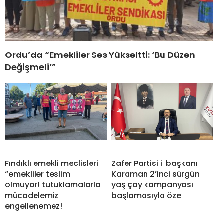
Ordu’da “Emekliler Ses Yükseltti: ‘Bu Düzen
Değişmeli’”
Fındıklı emekli meclisleri
Zafer Partisi il başkanı
“emekliler teslim
Karaman 2’inci sürgün
olmuyor! tutuklamalarla
yaş çay kampanyası
mücadelemiz
başlamasıyla özel
engellenemez!