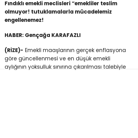
Fındıklı emekli meclisleri “emekliler teslim
olmuyor! tutuklamalarla mücadelemiz
engellenemez!
HABER: Gençağa KARAFAZLI
(RİZE)-
Emekli maaşlarının gerçek enflasyona
göre güncellenmesi ve en düşük emekli
aylığının yoksulluk sınırına çıkarılması talebiyle
mücadele eden Emekli Meclisi üyelerinin
tutuklanmasına yönelik tepkiler sürüyor.
Rize, Fındıklı Emekli Meclisi üyeleri, Cumhuriyet
meydanında yaptıkları basın açıklamasıyla
tutuklu bulunan Emekli meclisi üyelerinin serbest
bırakılmasını istedi.