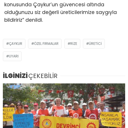
konusunda Çaykur’un güvencesi altında
olduğunuzu siz değerli üreticilerimize saygıyla
bildiririz” denildi.
ÇAYKUR
ÖZEL FIRMALAR
RIZE
ÜRETİCİ
UYARI
İLGİNİZİ
ÇEKEBİLİR