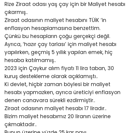
Rize Ziraat odası yaş çay için bir Maliyet hesabı
çıkarmış..
Ziraat odasının maliyet hesabını TÜİK ‘in
enflasyon hesaplamasına benzettim.
Çünkü bu hesapların çoğu gerçekçi değil.
Ayrıca, ‘hazır çay tarlası’ için maliyet hesabı
yapılırken, geçmiş 5 yıllık yapılan emek, hiç
hesaba katılmamış..
2023 için Çaykur alım fiyatı 11 lira taban, 30
kuruş destekleme olarak açıklamıştı..
Ki devlet, hiçbir zaman böylesi bir maliyet
hesabı yapmazken, ayrıca üreticiyi enflasyon
denen canavara sürekli ezdirmiştir..
Ziraat odasının maliyet hesabı 17 liradır..
Bizim maliyet hesabımız 20 liranın üzerine
çıkmaktadır..
Bunun üzerine yüzde 25 kar payı