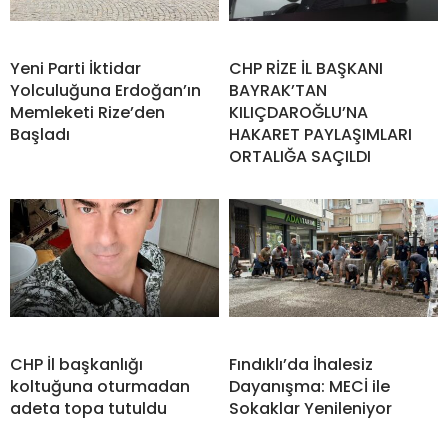
Yeni Parti İktidar
CHP RİZE İL BAŞKANI
Yolculuğuna Erdoğan’ın
BAYRAK’TAN
Memleketi Rize’den
KILIÇDAROĞLU’NA
Başladı
HAKARET PAYLAŞIMLARI
ORTALIĞA SAÇILDI
CHP İl başkanlığı
Fındıklı’da İhalesiz
koltuğuna oturmadan
Dayanışma: MECİ ile
adeta topa tutuldu
Sokaklar Yenileniyor