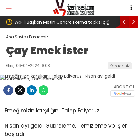
epkisi çığ
Salah transferi sonrası 6661 forma alan
Paz
 Genç,
belediye başkanına ‘Kimin parasıyla’ sorusu
‘B
Ana Sayfa
›
Karadeniz
Çay Emek İster
ak
di
Giriş: 06-04-2024 19:08
Karadeniz
ABONE OL
Emeğimizin karşılığını Talep Ediyoruz..
Nisan ayı geldi Gübreleme, Temizleme vb işler
başladı..