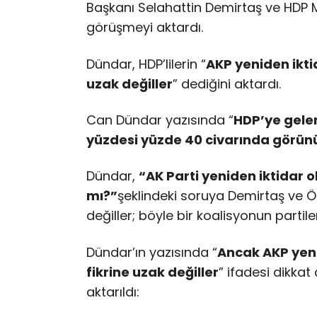
Başkanı Selahattin Demirtaş ve HDP Mil
görüşmeyi aktardı.
Dündar, HDP’lilerin “
AKP yeniden ikti
uzak değiller
” dediğini aktardı.
Can Dündar yazısında “
HDP’ye gelen
yüzdesi yüzde 40 civarında görünü
Dündar,
“AK Parti yeniden iktidar ol
mı?”
şeklindeki soruya Demirtaş ve Ön
değiller; böyle bir koalisyonun partil
Dündar’ın yazısında “
Ancak AKP yeni
fikrine uzak değiller
” ifadesi dikkat
aktarıldı: