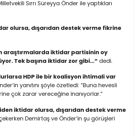
letvekili Sırrı Süreyya Önder ile yaptıkları
dar olursa, dışarıdan destek verme fikrine
 araştırmalarda iktidar partisinin oy
yor. Tek başına iktidar zor gibi…”
dedi.
urlarsa HDP ile bir koalisyon ihtimali var
der’in yanıtını şöyle özetledi: “Buna hevesli
erine çok zarar vereceğine inanıyorlar.”
den iktidar olursa, dışarıdan destek verme
 çekerken Demirtaş ve Önder’in şu görüşleri