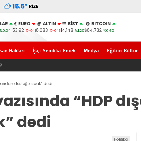
15.5
°
RIZE
LAR
EURO
ALTIN
BİST
BITCOIN
53,92
6,083
14,148
$64.732
%0,04
%-0,11
%-0,15
%1,20
%0,60
san Hakları
İşçi-Sendika-Emek
Medya
Eğitim-Kültür
r Yolculuğuna Erdoğan’ın Memleketi Rize’den Başladı
arıdan desteğe sıcak” dedi
azısında “HDP dış
k” dedi
Politika