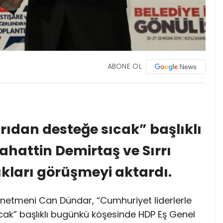
ABONE OL
ıdan desteğe sıcak” başlıklı
hattin Demirtaş ve Sırrı
ıkları görüşmeyi aktardı.
netmeni Can Dündar, “Cumhuriyet liderlerle
cak” başlıklı bugünkü köşesinde HDP Eş Genel