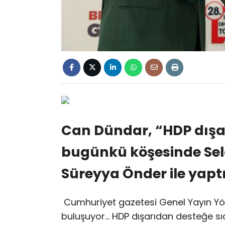
Can Dündar, “HDP dışar
bugünkü köşesinde Sela
Süreyya Önder ile yapt
Cumhuriyet gazetesi Genel Yayın Yö
buluşuyor… HDP dışarıdan desteğe sı