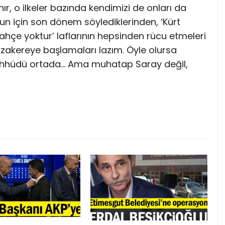
nır, o ilkeler bazında kendimizi de onları da
un için son dönem söylediklerinden, ‘Kürt
hçe yoktur’ laflarının hepsinden rücu etmeleri
zakereye başlamaları lazım. Öyle olursa
aahhüdü ortada… Ama muhatap Saray değil,