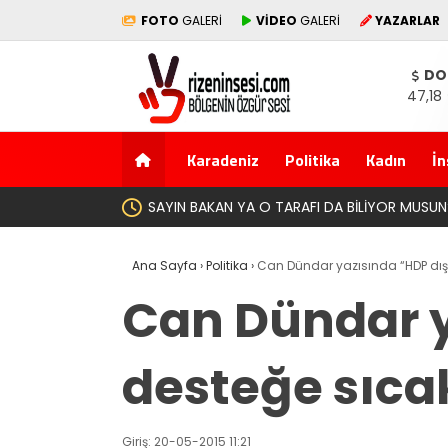
FOTO
GALERİ
VİDEO
GALERİ
YAZARLAR
DO
47,18
Karadeniz
Politika
Kadın
İn
Yeni Parti İktida
Ana Sayfa
›
Politika
›
Can Dündar yazısında “HDP dış
Can Dündar y
desteğe sıca
Giriş: 20-05-2015 11:21