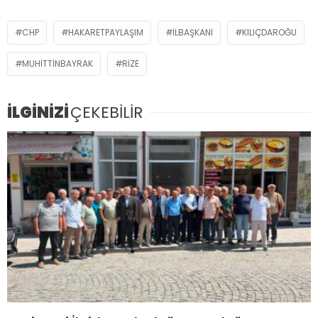
CHP
HAKARETPAYLAŞIM
ILBAŞKANI
KILIÇDAROĞU
MUHITTINBAYRAK
RIZE
İLGİNİZİ
ÇEKEBİLİR