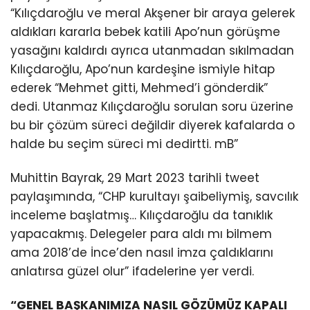
“Kılıçdaroğlu ve meral Akşener bir araya gelerek
aldıkları kararla bebek katili Apo’nun görüşme
yasağını kaldırdı ayrıca utanmadan sıkılmadan
Kılıçdaroğlu, Apo’nun kardeşine ismiyle hitap
ederek “Mehmet gitti, Mehmed’i gönderdik”
dedi. Utanmaz Kılıçdaroğlu sorulan soru üzerine
bu bir çözüm süreci değildir diyerek kafalarda o
halde bu seçim süreci mi dedirtti. mB”
Muhittin Bayrak, 29 Mart 2023 tarihli tweet
paylaşımında, “CHP kurultayı şaibeliymiş, savcılık
inceleme başlatmış… Kılıçdaroğlu da tanıklık
yapacakmış. Delegeler para aldı mı bilmem
ama 2018’de İnce’den nasıl imza çaldıklarını
anlatırsa güzel olur” ifadelerine yer verdi.
“GENEL BAŞKANIMIZA NASIL GÖZÜMÜZ KAPALI