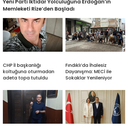
Yeni Parti İktidar Yolculuğuna Erdoğan’ın
Memleketi Rize’den Başladı
CHP İl başkanlığı
Fındıklı’da İhalesiz
koltuğuna oturmadan
Dayanışma: MECİ ile
adeta topa tutuldu
Sokaklar Yenileniyor