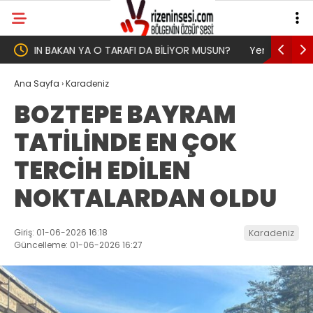
UN?
Yeni Parti İktidar Yolculuğuna Erdoğan’ın
Genel Af 
Memleketi Rize’den Başladı
Ana Sayfa
›
Karadeniz
BOZTEPE BAYRAM
TATİLİNDE EN ÇOK
TERCİH EDİLEN
NOKTALARDAN OLDU
Giriş: 01-06-2026 16:18
Karadeniz
Güncelleme: 01-06-2026 16:27