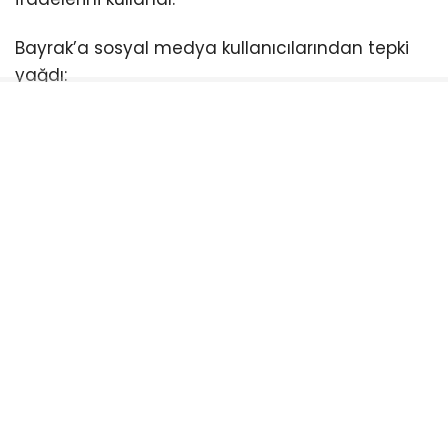
Bayrak’a sosyal medya kullanıcılarından tepki
yağdı:
Recep Memişoğlu
adlı sosyal medya kullanıcısı
ise Bayrak’a şu paylaşımıyla tepki gösterdi:
“M. İnce’nin sanırım eski CHP ‘de beklentileri var…
Böylesi kişiliksiz insanları bulurlar ancak”
Akif Uçar
, “Bunlar rezi.. Adamlar”
Osman Bölükbaşoğlu
, “Önceden reddedip
sonra neden kabul etti merak konusu.13.Yılımızı
heba edenlerle asla birlikte yürümeyeceğiz.
Başaramayacaklar”