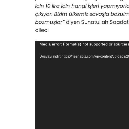
için 10 lira için hangi işleri yapmıyorl
çıkıyor. Bizim ülkemiz savaşla bozulmu
bozmuşlar”
diyen Sunatullah Saadat,
diledi
Video
Media error: Format(s) not supported or source(s
oynatıcı
Dosyayı indir: https://rizenabiz.com/wp-content/uploa