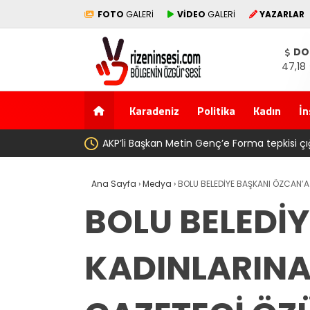
FOTO
GALERİ
VİDEO
GALERİ
YAZARLAR
DO
47,18
Karadeniz
Politika
Kadın
İn
ise ” Genç, köyünde babasının toprağını satarak
Salah tr
Ana Sayfa
›
Medya
›
BOLU BELEDİYE BAŞKANI ÖZCAN’A
BOLU BELEDİ
KADINLARINA