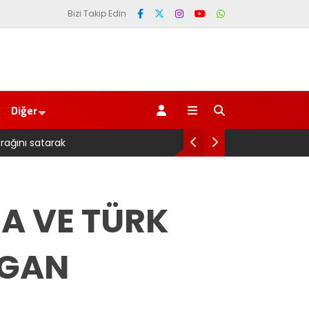
Bizi Takip Edin
Diğer
la’ sorusu
Pazarl
A VE TÜRK
FGAN