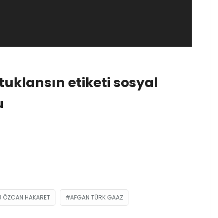
klansın etiketi sosyal
u
U ÖZCAN HAKARET
AFGAN TÜRK GAAZ