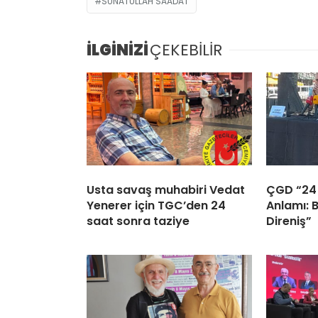
SUNATULLAH SAADAT
İLGİNİZİ
ÇEKEBİLİR
Usta savaş muhabiri Vedat
ÇGD “24
Yenerer için TGC’den 24
Anlamı: 
saat sonra taziye
Direniş”