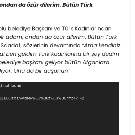
 ondan da özür dilerim. Bütün Türk
olu belediye Başkanı ve Türk Kadınlarından
 bir adam, ondan da özür dilerim. Bütün Türk
 Saadat, sözlerinin devamında
“Ama kendiniz
 ben geldim Türk kadınlarına bir şey dedim
r belediye başkanı geliyor bütün Afganlara
 ediyor. Onu da bir düşünün”
) not found
oads/2021/08/afgan-video-%C3%B6z%C3%BCr.mp4?_=2