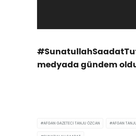
#SunatullahSaadatTutu
medyada gündem old
AFGAN GAZETECI TANJU ÖZCAN
AFGAN TANJ