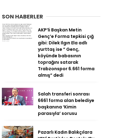
SON HABERLER
AKP’li Başkan Metin
Genç’e Forma tepkisi çığ
gibi: Dilek Ilgın Ela adlı
yurttaş ise ” Genç,
köyünde babasının
toprağını satarak
Trabzonspor 6.661 forma
almış” dedi
Salah transferi sonrası
6661 forma alan belediye
başkanına ‘Kimin
parasıyla’ sorusu
Pazarlı Kadın Balıkçılara