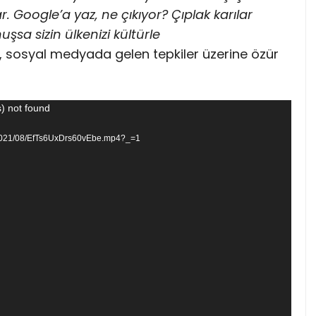
ar. Google’a yaz, ne çıkıyor? Çıplak karılar
şsa sizin ülkenizi kültürle
 sosyal medyada gelen tepkiler üzerine özür
) not found
ds/2021/08/EfTs6UxDrs60vEbe.mp4?_=1