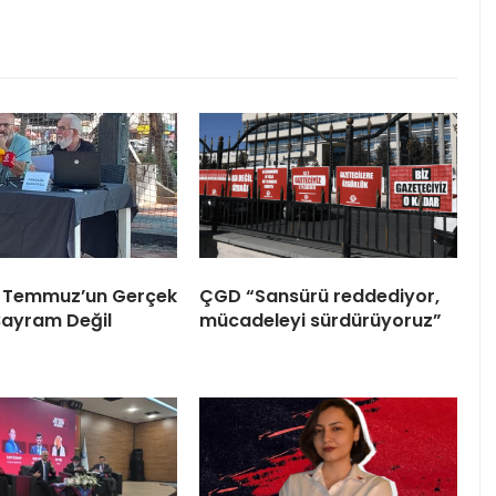
 Temmuz’un Gerçek
ÇGD “Sansürü reddediyor,
Bayram Değil
mücadeleyi sürdürüyoruz”