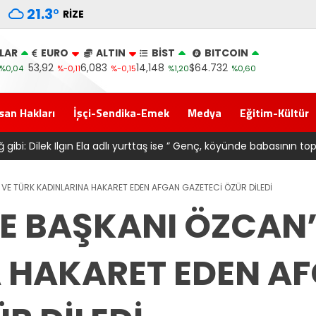
21.3
°
RIZE
LAR
EURO
ALTIN
BİST
BITCOIN
53,92
6,083
14,148
$64.732
%0,04
%-0,11
%-0,15
%1,20
%0,60
san Hakları
İşçi-Sendika-Emek
Medya
Eğitim-Kültür
ansferi sonrası 6661 forma alan belediye başkanına ‘Kimin parasıy
 VE TÜRK KADINLARINA HAKARET EDEN AFGAN GAZETECİ ÖZÜR DİLEDİ
YE BAŞKANI ÖZCAN’
 HAKARET EDEN A