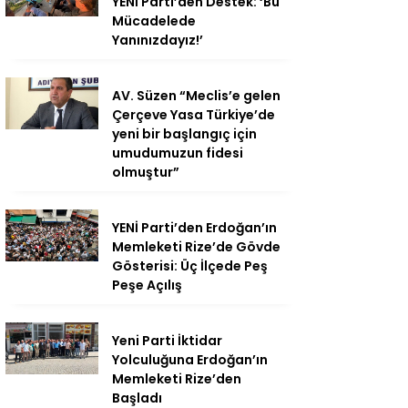
YENİ Parti’den Destek: ‘Bu
Mücadelede
Yanınızdayız!’
AV. Süzen “Meclis’e gelen
Çerçeve Yasa Türkiye’de
yeni bir başlangıç için
umudumuzun fidesi
olmuştur”
YENİ Parti’den Erdoğan’ın
Memleketi Rize’de Gövde
Gösterisi: Üç İlçede Peş
Peşe Açılış
Yeni Parti İktidar
Yolculuğuna Erdoğan’ın
Memleketi Rize’den
Başladı