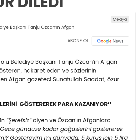
R DİLEDİ
Medya
ABONE OL
 Bolu Belediye Başkanı Tanju Özcan’ın Afgan
österen, hakaret eden ve sözlerinin
en Afgan gazeteci Sunatullah Saadat, özür
ÜSLERİNİ GÖSTEREREK PARA KAZANIYOR’’
çin
“Şerefsiz”
diyen ve Özcan’ın Afganlara
“Gece gündüze kadar göğüslerini göstererek
 mi? Göstereyim mi dünyada. 5 kuruş için 5 lira