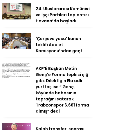
24. Uluslararası Komünist
ve İşçi Partileri toplantısı
Havana’da başladı
‘Çerçeve yasa’ kanun
teklifi Adalet
Komisyonu’ndan geçti
AKP’li Başkan Metin
Genç’e Forma tepkisi çığ
gibi: Dilek Ilgın Ela adlı
yurttaş ise ” Genç,
köyünde babasının
toprağını satarak
Trabzonspor 6.661 forma
almış” dedi
Salah transferi sonrası