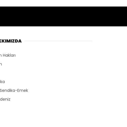
KKIMIZDA
n Hakları
n
r
ika
-Sendika-Emek
deniz