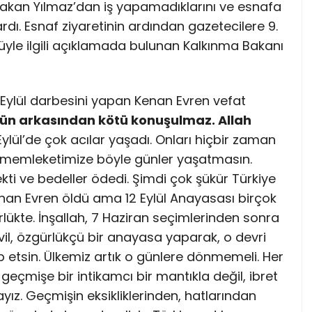
, Bakan Yılmaz’dan iş yapamadıklarını ve esnafa
dı. Esnaf ziyaretinin ardından gazetecilere 9.
le ilgili açıklamada bulunan Kalkınma Bakanı
Eylül darbesini yapan Kenan Evren vefat
ünün arkasından kötü konuşulmaz. Allah
Eylül’de çok acılar yaşadı. Onları hiçbir zaman
 memleketimize böyle günler yaşatmasın.
ti ve bedeller ödedi. Şimdi çok şükür Türkiye
Kenan Evren öldü ama 12 Eylül Anayasası birçok
ükte. İnşallah, 7 Haziran seçimlerinden sonra
vil, özgürlükçü bir anayasa yaparak, o devri
etsin. Ülkemiz artık o günlere dönmemeli. Her
 geçmişe bir intikamcı bir mantıkla değil, ibret
ız. Geçmişin eksikliklerinden, hatlarından