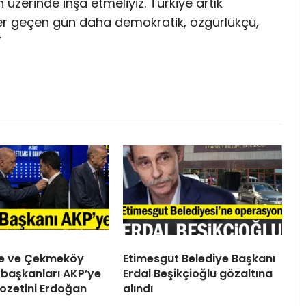
 üzerinde inşa etmeliyiz. Türkiye artık
 Her geçen gün daha demokratik, özgürlükçü,
”
ile ve Çekmeköy
Etimesgut Belediye Başkanı
 başkanları AKP’ye
Erdal Beşikçioğlu gözaltına
 Rozetini Erdoğan
alındı