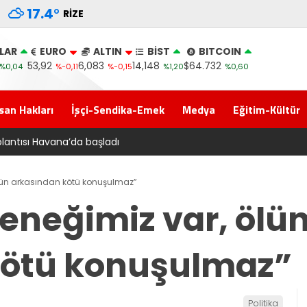
17.4
°
RIZE
LAR
EURO
ALTIN
BİST
BITCOIN
53,92
6,083
14,148
$64.732
%0,04
%-0,11
%-0,15
%1,20
%0,60
san Hakları
İşçi-Sendika-Emek
Medya
Eğitim-Kültür
‘Çer
ünün arkasından kötü konuşulmaz”
leneğimiz var, ölü
kötü konuşulmaz”
Politika