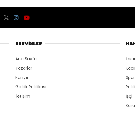
SERVİSLER
HA
Ana Sayfa
İnsa
Yazarlar
Kadı
Künye
Spo
Gizlilik Politikası
Polit
İletişim
İşçi
Kara