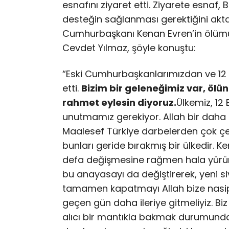
esnafını ziyaret etti. Ziyarete esnaf
desteğin sağlanması gerektiğini aktar
Cumhurbaşkanı Kenan Evren’in ölümüy
Cevdet Yılmaz, şöyle konuştu:
“Eski Cumhurbaşkanlarımızdan ve 12 
etti.
Bizim bir geleneğimiz var, öl
rahmet eylesin diyoruz.
Ülkemiz, 12 
unutmamız gerekiyor. Allah bir daha
Maalesef Türkiye darbelerden çok çek
bunları geride bırakmış bir ülkedir. 
defa değişmesine rağmen hala yürürl
bu anayasayı da değiştirerek, yeni si
tamamen kapatmayı Allah bize nasip 
geçen gün daha ileriye gitmeliyiz. Biz
alıcı bir mantıkla bakmak durumunday