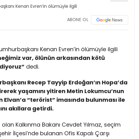
ABONE OL
umhurbaşkanı Kenan Evren’in ölümüyle ilgili
neğimiz var, ölünün arkasından kötü
diyoruz”
dedi.
urbaşkanı Recep Tayyip Erdoğan’ın Hopa’da
çirerek yaşamını yitiren Metin Lokumcu’nun
in Elvan’a “terörist” imasında bulunması ile
ı akıllara getirdi.
dayı olan Kalkınma Bakanı Cevdet Yılmaz, seçim
ehir İlçesi’nde bulanan Ofis Kapalı Çarşı