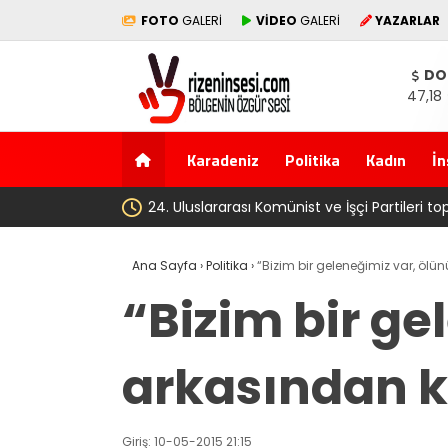
FOTO
GALERİ
VİDEO
GALERİ
YAZARLAR
DO
47,18
Karadeniz
Politika
Kadın
İn
lararası Komünist ve İşçi Partileri toplantısı Havana’da başladı
Ana Sayfa
›
Politika
›
“Bizim bir geleneğimiz var, öl
“Bizim bir ge
arkasından 
Giriş: 10-05-2015 21:15