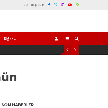
Bizi Takip Edin
Diğer
çeve yasa’ kanun teklifi Adalet Komisyonu’ndan geçti
nün
SON HABERLER