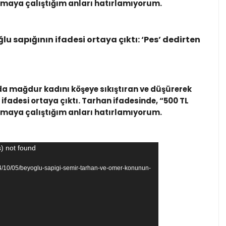
ılmaya çalıştığım anları hatırlamıyorum.
 sapığının ifadesi ortaya çıktı: ‘Pes’ dedirten
a mağdur kadını köşeye sıkıştıran ve düşürerek
adesi ortaya çıktı. Tarhan ifadesinde, “500 TL
ılmaya çalıştığım anları hatırlamıyorum.
) not found
2024/10/05/beyoglu-sapigi-semir-tarhan-ve-omer-konunun-