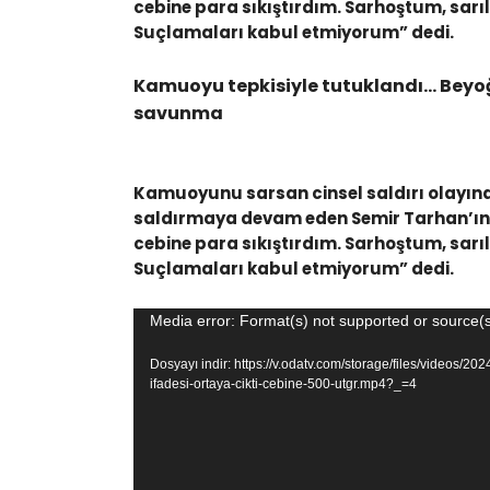
cebine para sıkıştırdım. Sarhoştum, sar
Suçlamaları kabul etmiyorum” dedi.
Kamuoyu tepkisiyle tutuklandı… Beyoğlu
savunma
Kamuoyunu sarsan cinsel saldırı olayınd
saldırmaya devam eden Semir Tarhan’ın if
cebine para sıkıştırdım. Sarhoştum, sar
Suçlamaları kabul etmiyorum” dedi.
Video
Media error: Format(s) not supported or source(s
oynatıcı
Dosyayı indir: https://v.odatv.com/storage/files/videos/
ifadesi-ortaya-cikti-cebine-500-utgr.mp4?_=4