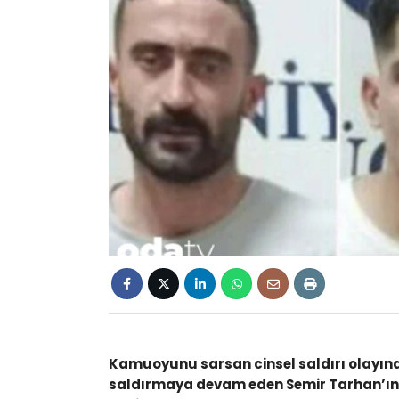
Kamuoyunu sarsan cinsel saldırı olayınd
saldırmaya devam eden Semir Tarhan’ın if