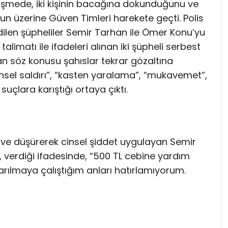
rüşmede, iki kişinin bacağına dokunduğunu ve
un üzerine Güven Timleri harekete geçti. Polis
 edilen şüpheliler Semir Tarhan ile Ömer Konu’yu
talimatı ile ifadeleri alınan iki şüpheli serbest
an söz konusu şahıslar tekrar gözaltına
cinsel saldırı”, “kasten yaralama”, “mukavemet”,
suçlara karıştığı ortaya çıktı.
ve düşürerek cinsel şiddet uygulayan Semir
n, verdiği ifadesinde, “500 TL cebine yardım
arılmaya çalıştığım anları hatırlamıyorum.