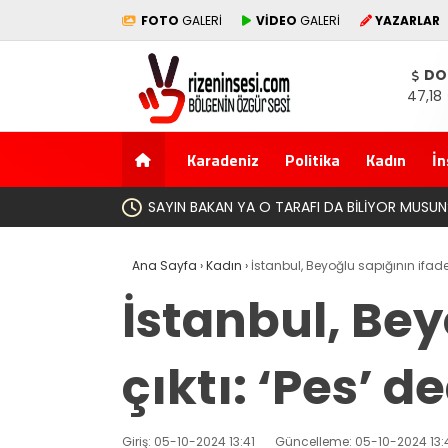
FOTO
GALERİ
VİDEO
GALERİ
YAZARLAR
DO
47,18
Karadeniz
Politika
Kadın
İn
Yeni Parti İktidar Yolculuğu
Ana Sayfa
›
Kadın
›
İstanbul, Beyoğlu sapığının ifad
İstanbul, Bey
çıktı: ‘Pes’ 
Giriş: 05-10-2024 13:41
Güncelleme: 05-10-2024 13: