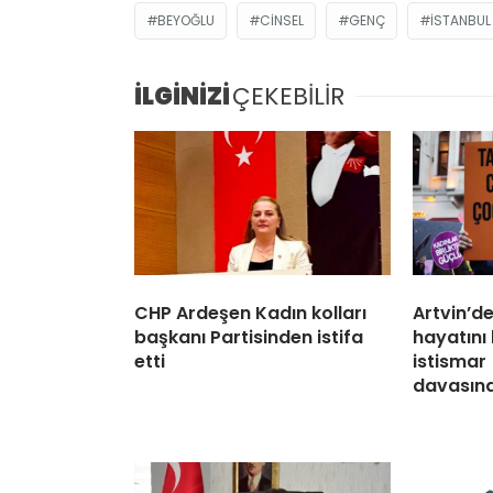
BEYOĞLU
CINSEL
GENÇ
ISTANBUL
İLGİNİZİ
ÇEKEBİLİR
CHP Ardeşen Kadın kolları
Artvin’d
başkanı Partisinden istifa
hayatını
etti
istismar
davasınd