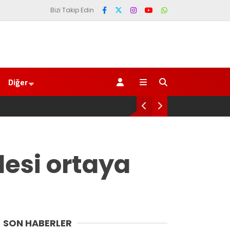
Bizi Takip Edin
Diğer
Genel Af değil, kadın Gen
desi ortaya
SON HABERLER