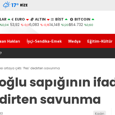
17
°
RIZE
LAR
EURO
ALTIN
BİST
BITCOIN
53,92
6,083
14,148
$64.732
%0,04
%-0,11
%-0,15
%1,20
%0,60
san Hakları
İşçi-Sendika-Emek
Medya
Eğitim-Kültür
na Erdoğan’ın Memleketi Rize’den Başladı
esi ortaya çıktı: ‘Pes’ dedirten savunma
oğlu sapığının ifa
dedirten savunma
43
Kadın