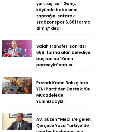
yurttaş ise ” Genç,
köyünde babasının
toprağını satarak
Trabzonspor 6.661 forma
almış” dedi
Salah transferi sonrası
6661 forma alan belediye
başkanına ‘Kimin
parasıyla’ sorusu
Pazarlı Kadın Balıkçılara
YENİ Parti’den Destek: ‘Bu
Mücadelede
Yanınızdayız!’
AV. Süzen “Meclis’e gelen
Çerçeve Yasa Türkiye’de
yeni bir başlangıç için