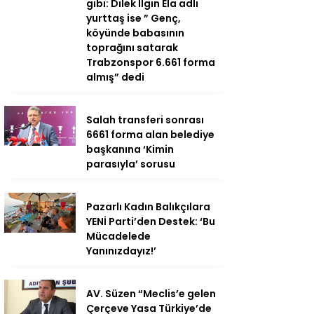
gibi: Dilek Ilgın Ela adlı
yurttaş ise ” Genç,
köyünde babasının
toprağını satarak
Trabzonspor 6.661 forma
almış” dedi
Salah transferi sonrası
6661 forma alan belediye
başkanına ‘Kimin
parasıyla’ sorusu
Pazarlı Kadın Balıkçılara
YENİ Parti’den Destek: ‘Bu
Mücadelede
Yanınızdayız!’
AV. Süzen “Meclis’e gelen
Çerçeve Yasa Türkiye’de