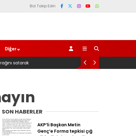
Bizi Takip Edin
Diğer
an belediye başkanına ‘Kimin parasıyla’ sorusu
mayın
SON HABERLER
AKP’li Başkan Metin
Genç’e Forma tepkisi çığ