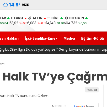
14.9
°
RIZE
LAR
EURO
ALTIN
BİST
BITCOIN
53,92
6,083
14,148
$64.732
%0,04
%-0,11
%-0,15
%1,20
%0,60
san Hakları
İşçi-Sendika-Emek
Medya
Eğitim-Kültür
 toprağını satarak
Salah transferi sonrası 6661 forma al
mayın
a Halk TV’ye Çağr
Politika
ABONE OL