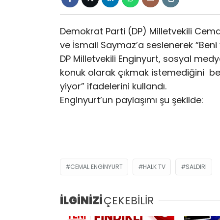
Demokrat Parti (DP) Milletvekili Cem
ve İsmail Saymaz’a seslenerek “Beni
DP Milletvekili Enginyurt, sosyal me
konuk olarak çıkmak istemediğini be
yiyor” ifadelerini kullandı.
Enginyurt’un paylaşımı şu şekilde:
CEMAL ENGINYURT
HALK TV
SALDIRI
İLGİNİZİ
ÇEKEBİLİR