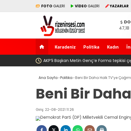
FOTO
GALERİ
VİDEO
GALERİ
YAZARLAR
DO
47,18
Karadeniz
Politika
Kadın
İn
ığ gibi: Dilek Ilgın Ela adlı yurttaş ise ” Genç, köyünde babasının
Ana Sayfa
›
Politika
›
Beni Bir Daha Halk TV’ye Çağr
Beni Bir Dah
Giriş: 22-08-2021 11:26