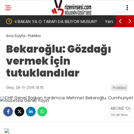
USUN?
Yeni Parti İktidar Yolculuğuna Erdoğan’ın
Genel Af
Memleketi Rize’den Başladı
Ana Sayfa
›
Politika
Bekaroğlu: Gözdağı
vermek için
tutuklandılar
Giriş: 28-11-2015 19:15
Politika
ABONE OL