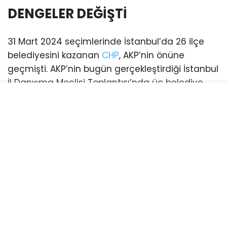
DENGELER DEĞİŞTİ
31 Mart 2024 seçimlerinde İstanbul’da 26 ilçe
belediyesini kazanan
CHP
, AKP’nin önüne
geçmişti. AKP’nin bugün gerçekleştirdiği İstanbul
İl Danışma Meclisi Toplantısı’nda üç belediye
başkanı katılım sağladı. Bu katılımlarla birlikte
İstanbul genelinde AKP’li belediye sayısı 21’e
yükseldi. (Esenyurt ve Şişli belediyeleri ise
mevcut durumda kayyum tarafından
yönetilmektedir)
CHP’li belediye ise sayısı 18’e geriledi.
Bayrampaşa:
CHP’li Belediye Başkanı Hasan
Mutlu’nun tutuklanmasıyla boşalan koltuk için