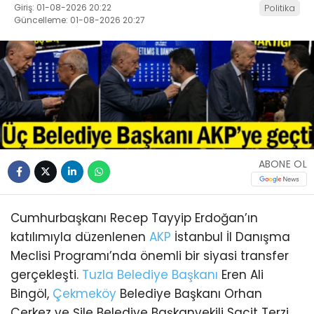
Giriş: 01-08-2026 20:22
Politika
Güncelleme: 01-08-2026 20:27
ABONE OL
Cumhurbaşkanı Recep Tayyip Erdoğan’ın
katılımıyla düzenlenen
AKP
İstanbul İl Danışma
Meclisi Programı’nda önemli bir siyasi transfer
gerçekleşti.
Tuzla
Belediye Başkanı
Eren Ali
Bingöl,
Çekmeköy
Belediye Başkanı Orhan
Çerkez ve Şile Belediye Başkanvekili Sacit Terzi