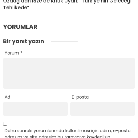
Özdağ’dan Rize’de Kritik Uyarı: “Türkiye’nin Geleceği
Tehlikede”
YORUMLAR
Bir yanıt yazın
Yorum
*
Ad
E-posta
Daha sonraki yorumlarımda kullanılması için adım, e-posta
adresim ve site adresim bu tarayıcıya kaydedilsin.