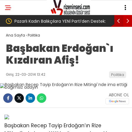
en Destek:
AV. Süzen “Meclis’e gelen Çerçeve
YENİ
Yasa Türkiye’de yeni bir başlangıç için
Gövd
Ana Sayfa
›
Politika
Başbakan Erdoğan`ı
umudumuzun fidesi olmuştur”
Kızdıran Afiş!
Giriş: 22-03-2014 13:42
Politika
ABONE OL
Başbakan Recep Tayip Erdoğan’ın Rize