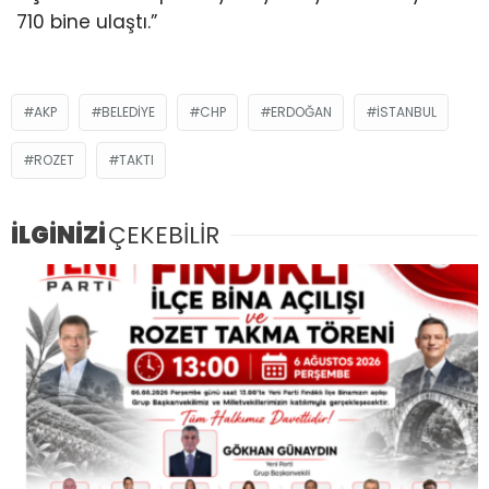
710 bine ulaştı.”
AKP
BELEDIYE
CHP
ERDOĞAN
ISTANBUL
ROZET
TAKTI
İLGİNİZİ
ÇEKEBİLİR