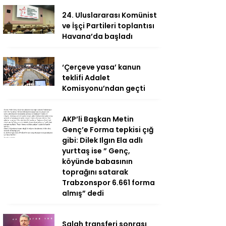
24. Uluslararası Komünist
ve İşçi Partileri toplantısı
Havana’da başladı
‘Çerçeve yasa’ kanun
teklifi Adalet
Komisyonu’ndan geçti
AKP’li Başkan Metin
Genç’e Forma tepkisi çığ
gibi: Dilek Ilgın Ela adlı
yurttaş ise ” Genç,
köyünde babasının
toprağını satarak
Trabzonspor 6.661 forma
almış” dedi
Salah transferi sonrası