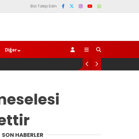
Bizi Takip Edin
Diğer
meselesi
ttir
SON HABERLER