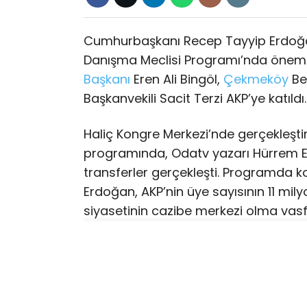
Cumhurbaşkanı Recep Tayyip Erdoğan
Danışma Meclisi Programı’nda önemli 
Başkanı
Eren Ali Bingöl,
Çekmeköy
Be
Başkanvekili Sacit Terzi AKP’ye katıld
Haliç Kongre Merkezi’nde gerçekleştiri
programında, Odatv yazarı Hürrem E
transferler gerçekleşti. Programda
Erdoğan, AKP’nin üye sayısının 11 milyo
siyasetinin cazibe merkezi olma vasfı
Konuşmaların ardından düzenlenen tö
belediye başkanı ve çok sayıda meclis
DENGELER DEĞİŞTİ