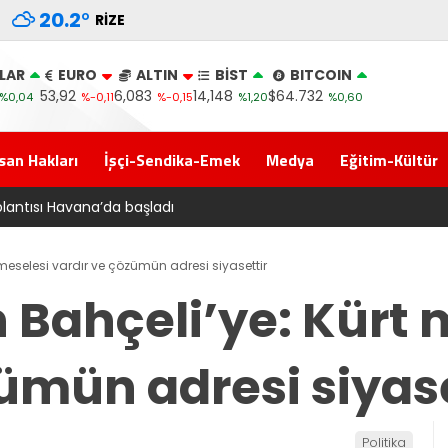
20.2
°
RIZE
LAR
EURO
ALTIN
BİST
BITCOIN
53,92
6,083
14,148
$64.732
%0,04
%-0,11
%-0,15
%1,20
%0,60
san Hakları
İşçi-Sendika-Emek
Medya
Eğitim-Kültür
‘Çerçeve yasa’ kanun teklifi Adalet Komisyonu’ndan geçti
eselesi vardır ve çözümün adresi siyasettir
Bahçeli’ye: Kürt 
ümün adresi siyase
Politika