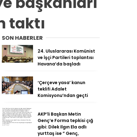
ye başkanları
n taktı
SON HABERLER
24. Uluslararası Komünist
ve İşçi Partileri toplantısı
Havana’da başladı
‘Çerçeve yasa’ kanun
teklifi Adalet
Komisyonu’ndan geçti
AKP’li Başkan Metin
Genç’e Forma tepkisi çığ
gibi: Dilek Ilgın Ela adlı
yurttaş ise ” Genç,