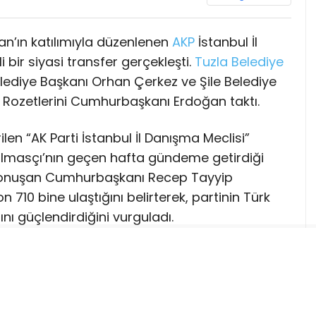
’ın katılımıyla düzenlenen
AKP
İstanbul İl
bir siyasi transfer gerçekleşti.
Tuzla
Belediye
lediye Başkanı Orhan Çerkez ve Şile Belediye
ı. Rozetlerini Cumhurbaşkanı Erdoğan taktı.
len “AK Parti İstanbul İl Danışma Meclisi”
lmasçı’nın geçen hafta gündeme getirdiği
 konuşan Cumhurbaşkanı Recep Tayyip
n 710 bine ulaştığını belirterek, partinin Türk
nı güçlendirdiğini vurguladı.
rende, İstanbul’da görev yapan 3 ilçe
 üyesi AKP’ye katıldı.