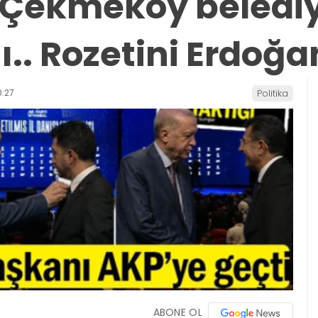
ve Çekmeköy beledi
ı.. Rozetini Erdoğa
:27
Politika
ABONE OL