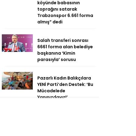
köyünde babasının
toprağını satarak
Trabzonspor 6.661 forma
almış” dedi
Salah transferi sonrası
6661 forma alan belediye
başkanına ‘Kimin
parasıyla’ sorusu
Pazarlı Kadın Balıkçılara
YENİ Parti’den Destek: ‘Bu
Mücadelede
Yanınızdayız!’
AV. Süzen “Meclis’e gelen
Çerçeve Yasa Türkiye’de
yeni bir başlangıç için
umudumuzun fidesi