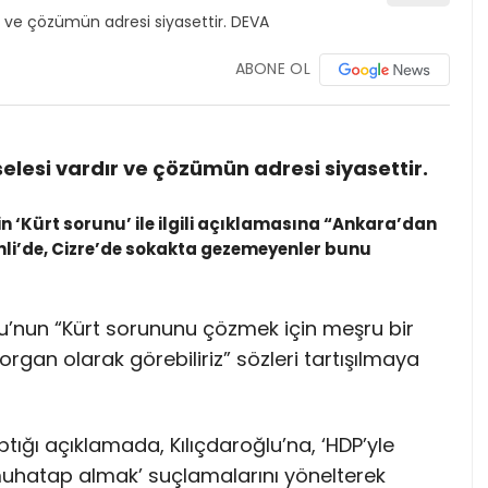
ABONE OL
lesi vardır ve çözümün adresi siyasettir.
in ‘Kürt sorunu’ ile ilgili açıklamasına “Ankara’dan
li’de, Cizre’de sokakta gezemeyenler bunu
u’nun “Kürt sorununu çözmek için meşru bir
rgan olarak görebiliriz” sözleri tartışılmaya
tığı açıklamada, Kılıçdaroğlu’na, ‘HDP’yle
 muhatap almak’ suçlamalarını yönelterek