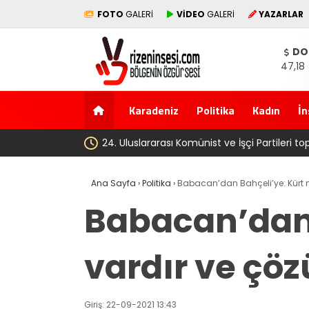
FOTO
GALERİ
VİDEO
GALERİ
YAZARLAR
DO
47,18
Karadeniz
Politika
Kadın
İn
başladı
Ana Sayfa
›
Politika
›
Babacan’dan Bahçeli’ye: Kürt m
Babacan’dan 
vardır ve çöz
Giriş: 22-09-2021 13:43