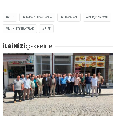
CHP
HAKARETPAYLAŞIM
ILBAŞKANI
KILIÇDAROĞU
MUHITTINBAYRAK
RIZE
İLGİNİZİ
ÇEKEBİLİR