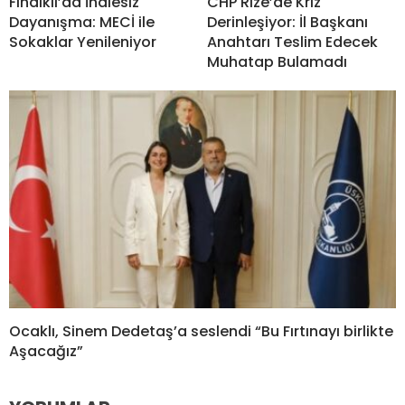
Fındıklı’da İhalesiz
CHP Rize’de Kriz
Dayanışma: MECİ ile
Derinleşiyor: İl Başkanı
Sokaklar Yenileniyor
Anahtarı Teslim Edecek
Muhatap Bulamadı
Ocaklı, Sinem Dedetaş’a seslendi “Bu Fırtınayı birlikte
Aşacağız”