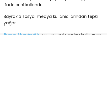
ifadelerini kullandı.
Bayrak’a sosyal medya kullanıcılarından tepki
yağdı:
Recep Memişoğlu
adlı sosyal medya kullanıcısı
ise Bayrak’a şu paylaşımıyla tepki gösterdi:
“M. İnce’nin sanırım eski CHP ‘de beklentileri var…
Böylesi kişiliksiz insanları bulurlar ancak”
Akif Uçar
, “Bunlar rezi.. Adamlar”
Osman Bölükbaşoğlu
, “Önceden reddedip
sonra neden kabul etti merak konusu.13.Yılımızı
heba edenlerle asla birlikte yürümeyeceğiz.
Başaramayacaklar”