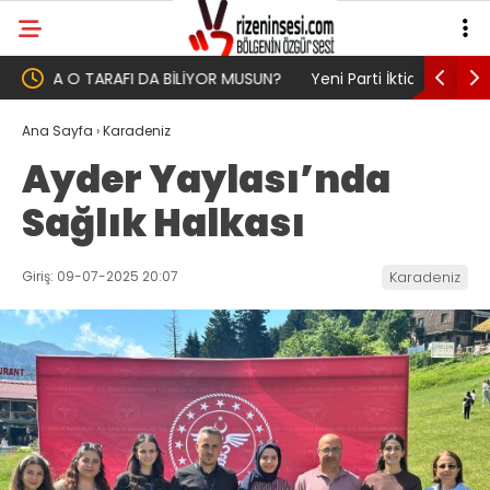
UN?
Yeni Parti İktidar Yolculuğuna Erdoğan’ın
Genel Af 
Memleketi Rize’den Başladı
Ana Sayfa
›
Karadeniz
Ayder Yaylası’nda
Sağlık Halkası
Giriş: 09-07-2025 20:07
Karadeniz