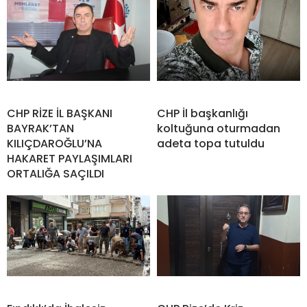
CHP RİZE İL BAŞKANI
CHP İl başkanlığı
BAYRAK’TAN
koltuğuna oturmadan
KILIÇDAROĞLU’NA
adeta topa tutuldu
HAKARET PAYLAŞIMLARI
ORTALIĞA SAÇILDI