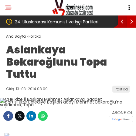
artileri
‘Çerçeve yasa’ kanun teklifi Adalet
Komisyonu’ndan geçti
g
Ana Sayfa
›
Politika
Aslankaya
Bekaroğlunu Topa
Tuttu
Giriş: 13-03-2014 08:09
Politika
ABONE OL