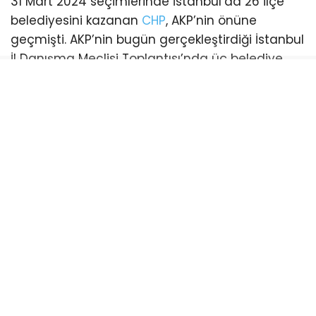
31 Mart 2024 seçimlerinde İstanbul’da 26 ilçe
belediyesini kazanan
CHP
, AKP’nin önüne
geçmişti. AKP’nin bugün gerçekleştirdiği İstanbul
İl Danışma Meclisi Toplantısı’nda üç belediye
başkanı katılım sağladı. Bu katılımlarla birlikte
İstanbul genelinde AKP’li belediye sayısı 21’e
yükseldi. (Esenyurt ve Şişli belediyeleri ise
mevcut durumda kayyum tarafından
yönetilmektedir)
CHP’li belediye ise sayısı 18’e geriledi.
Bayrampaşa:
CHP’li Belediye Başkanı Hasan
Mutlu’nun tutuklanmasıyla boşalan koltuk için
yapılan ilk başkanvekilliği seçimini CHP kazandı.
AKP’nin itirazı sonrası yenilenen seçimde AKP’li
İbrahim Akın belediye başkanvekili oldu.