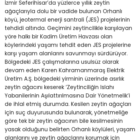
İzmir Seferihisar’da yüzlerce yıllık zeytin
ağaçlarıyla dolu bir vadide bulunan Orhanlı
köyü, jeotermal enerji santrali (JES) projelerinin
tehdidi altında. Geçimini zeytincilikle karşılayan
yöre halkı bir Kadim Üretim Havzası olan
köylerindeki yaşamı tehdit eden JES projelerine
karşı yaşam alanlarını savunmayı sürdürüyor.
Bölgedeki JES çalışmalarına usulsüz olarak
devam eden Karen Kahramanmaraş Elektrik
Üretim A.Ş. bölgedeki yirminin üzerinde asırlık
zeytin ağacını keserek ‘Zeytinciliğin Islahı
Yabanilerinin Aşılattırılmasına Dair Yönetmelik’i
de ihlal etmiş durumda. Kesilen zeytin ağaçları
için suç duyurusunda bulunarak, yönetmeliğe
göre tek bir zeytin ağacının bile kesilmesinin
yasak olduğunu belirten Orhanlı köylüleri, yaşam
alanlarını ve zeytin ağaçlarını korumak için