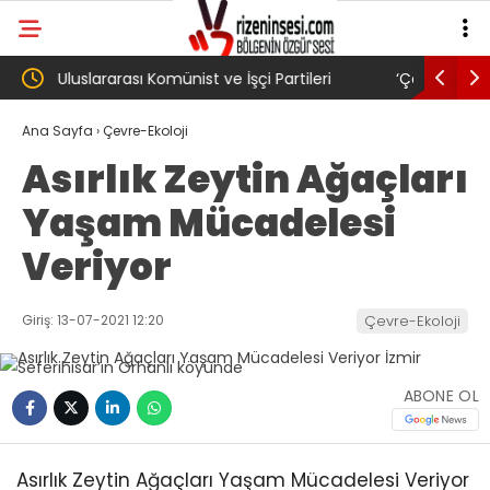
i
‘Çerçeve yasa’ kanun teklifi Adalet
AKP’li 
Komisyonu’ndan geçti
gibi: Di
Ana Sayfa
›
Çevre-Ekoloji
Asırlık Zeytin Ağaçları
köyünde
Yaşam Mücadelesi
Trabzon
Veriyor
Giriş: 13-07-2021 12:20
Çevre-Ekoloji
ABONE OL
Asırlık Zeytin Ağaçları Yaşam Mücadelesi Veriyor