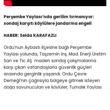
Perşembe Yaylası’nda gerilim tırmanıyor:
sondaj karşıtı köylülere jandarma engeli
HABER: Selda KARAFAZLI
Ordu’nun Aybastı ilçesine bağlı Perşembe
Yaylası yolunda, Taşzemin İnş. Mad. Enerji Üretim
San ve Tic AŞ maden sondaj çalışmalarına
karşı çıkan vatandaşlarla güvenlik güçleri
arasında gerginlik yaşandı. Ordu Çevre
Derneği’nin çağrısıyla bölgeye gitmek isteyen
doğa savunucuları ve köylüler, Turnalık Yaylası
mevkiinde kurulan kontrol noktalarında
jandarma ve trafik ekipleri tarafından
durduruldu. Kimlik ve asayiş kontrolleri