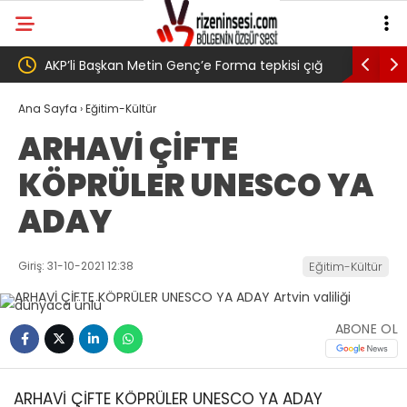
 tepkisi çığ
Salah transferi sonrası 6661 forma alan
e ” Genç,
belediye başkanına ‘Kimin parasıyla’ sorusu
Ana Sayfa
›
Eğitim-Kültür
ARHAVİ ÇİFTE
arak
KÖPRÜLER UNESCO YA
dedi
ADAY
Giriş: 31-10-2021 12:38
Eğitim-Kültür
ABONE OL
ARHAVİ ÇİFTE KÖPRÜLER UNESCO YA ADAY