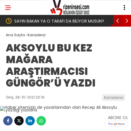
BAKAN YA O TARAFI DA BİLİYOR MUSUN?
Yeni Parti İktidar Yolcu
Memleketi Rize’den Baş
Ana Sayfa
›
Karadeniz
AKSOYLU BU KEZ
MAĞARA
ARAŞTIRMACISI
GÜNGÖR’Ü YAZDI
Giriş: 28-10-2021 20:19
Karadeniz
ABONE OL