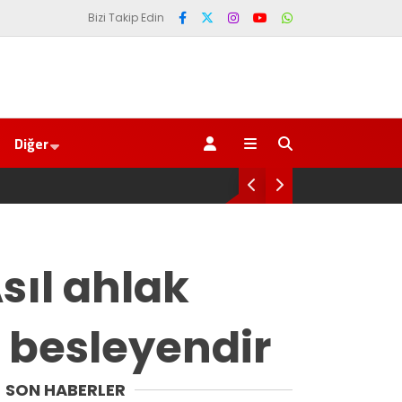
Bizi Takip Edin
Diğer
umudumuzun fidesi olmuştur”
YENİ Part
sıl ahlak
l besleyendir
SON HABERLER