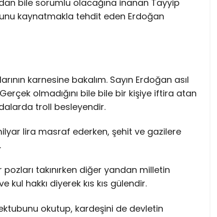
udan bile sorumlu olacağına inanan Tayyip
yunu kaynatmakla tehdit eden Erdoğan
larının karnesine bakalım. Sayın Erdoğan asıl
rçek olmadığını bile bile bir kişiye iftira atan
odalarda troll besleyendir.
ilyar lira masraf ederken, şehit ve gazilere
.
 pozları takınırken diğer yandan milletin
e kul hakkı diyerek kıs kıs gülendir.
mektubunu okutup, kardeşini de devletin