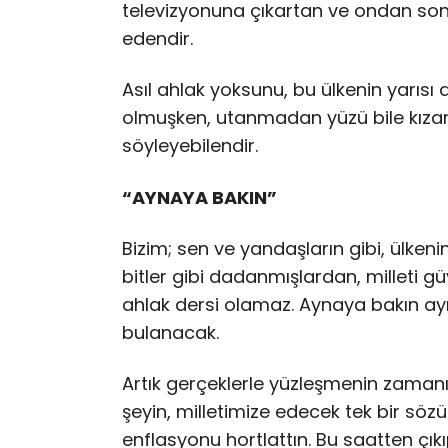
televizyonuna çıkartan ve ondan sonra
edendir.
Asıl ahlak yoksunu, bu ülkenin yarısı a
olmuşken, utanmadan yüzü bile kızar
söyleyebilendir.
“AYNAYA BAKIN”
Bizim; sen ve yandaşların gibi, ülken
bitler gibi dadanmışlardan, milleti g
ahlak dersi olamaz. Aynaya bakın ay
bulanacak.
Artık gerçeklerle yüzleşmenin zamanı g
şeyin, milletimize edecek tek bir sözün 
enflasyonu hortlattın. Bu saatten çıkı