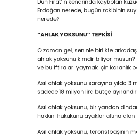
Dün Fırat’ın kenarında kaybolan kuz
Erdoğan nerede, bugün rakibinin su
nerede?
“AHLAK YOKSUNU” TEPKİSİ
O zaman gel, seninle birlikte arkadaş
ahlak yoksunu kimdir biliyor musun? Ge
ve bu iftiraları yaymak için karanlık 
Asıl ahlak yoksunu sarayına yılda 3 m
sadece 18 milyon lira bütçe ayırandır
Asıl ahlak yoksunu, bir yandan dindar
hakkını hukukunu ayaklar altına alan v
Asıl ahlak yoksunu, teröristbaşının 