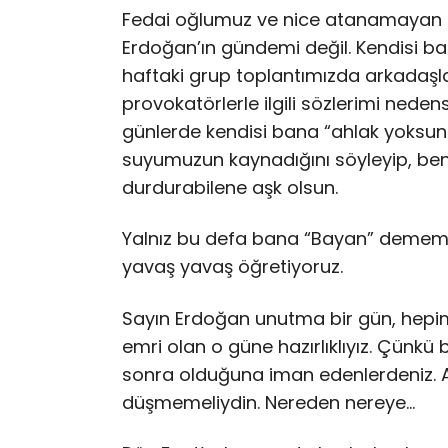
Fedai oğlumuz ve nice atanamayan 
Erdoğan’ın gündemi değil. Kendisi 
haftaki grup toplantımızda arkadaşlar
provokatörlerle ilgili sözlerimi neden
günlerde kendisi bana “ahlak yoksunu
suyumuzun kaynadığını söyleyip, beni v
durdurabilene aşk olsun.
Yalnız bu defa bana “Bayan” dememiş
yavaş yavaş öğretiyoruz.
Sayın Erdoğan unutma bir gün, hepimi
emri olan o güne hazırlıklıyız. Çünkü 
sonra olduğuna iman edenlerdeniz. A
düşmemeliydin. Nereden nereye…