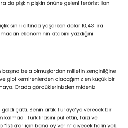
 da pişkin pişkin önüne geleni terörist ilan
çlık sınırı altında yaşarken dolar 10,43 lira
madan ekonominin kitabını yazdığını
in başına bela olmuşlardan milletin zenginliğine
üve gibi kemirenlerden alacağımız en küçük bir
naya. Orada gördüklerinizden mideniz
eldi çattı. Senin artık Türkiye’ye verecek bir
kalmadı. Türk lirasını pul ettin, faizi ve
p “İstikrar için bana oy verin” diyecek halin yok.