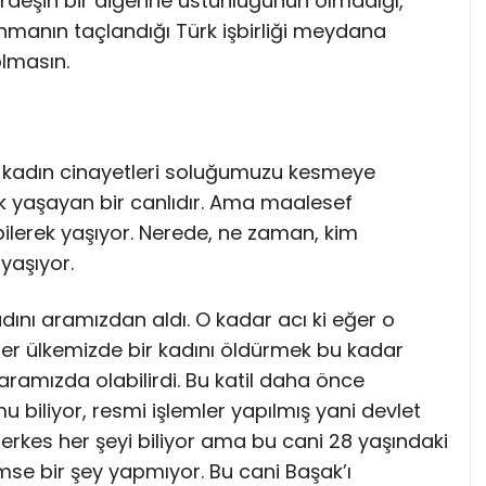
kardeşin bir diğerine üstünlüğünün olmadığı,
ınmanın taçlandığı Türk işbirliği meydana
lmasın.
 kadın cinayetleri soluğumuzu kesmeye
ek yaşayan bir canlıdır. Ama maalesef
bilerek yaşıyor. Nerede, ne zaman, kim
yaşıyor.
adını aramızdan aldı. O kadar acı ki eğer o
ğer ülkemizde bir kadını öldürmek bu kadar
aramızda olabilirdi. Bu katil daha önce
u biliyor, resmi işlemler yapılmış yani devlet
herkes her şeyi biliyor ama bu cani 28 yaşındaki
imse bir şey yapmıyor. Bu cani Başak’ı