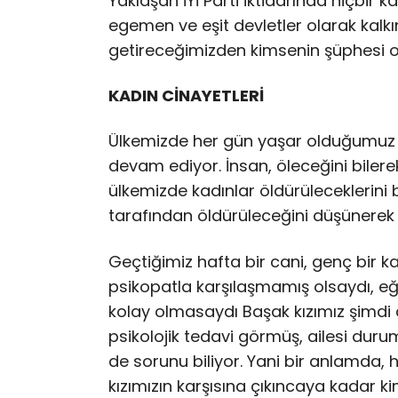
Yaklaşan İYİ Parti iktidarında hiçbir 
egemen ve eşit devletler olarak kalk
getireceğimizden kimsenin şüphesi o
KADIN CİNAYETLERİ
Ülkemizde her gün yaşar olduğumuz
devam ediyor. İnsan, öleceğini biler
ülkemizde kadınlar öldürüleceklerini 
tarafından öldürüleceğini düşünerek 
Geçtiğimiz hafta bir cani, genç bir k
psikopatla karşılaşmamış olsaydı, e
kolay olmasaydı Başak kızımız şimdi 
psikolojik tedavi görmüş, ailesi durum
de sorunu biliyor. Yani bir anlamda, 
kızımızın karşısına çıkıncaya kadar k