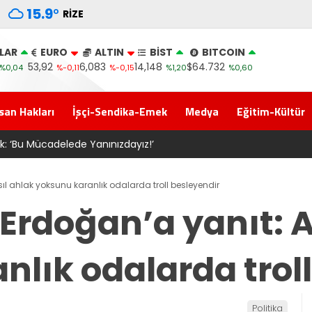
15.9
°
RIZE
LAR
EURO
ALTIN
BİST
BITCOIN
53,92
6,083
14,148
$64.732
%0,04
%-0,11
%-0,15
%1,20
%0,60
san Hakları
İşçi-Sendika-Emek
Medya
Eğitim-Kültür
eclis’e gelen Çerçeve Yasa Türkiye’de yeni bir başlangıç için 
ıl ahlak yoksunu karanlık odalarda troll besleyendir
Erdoğan’a yanıt: A
lık odalarda trol
Politika