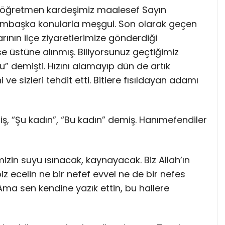
öğretmen kardeşimiz maalesef Sayın
bambaşka konularla meşgul. Son olarak geçen
ının ilçe ziyaretlerimize gönderdiği
se üstüne alınmış. Biliyorsunuz geçtiğimiz
” demişti. Hızını alamayıp dün de artık
e sizleri tehdit etti. Bitlere fısıldayan adamı
, “Şu kadın”, “Bu kadın” demiş. Hanımefendiler
zin suyu ısınacak, kaynayacak. Biz Allah’ın
biz ecelin ne bir nefef evvel ne de bir nefes
ma sen kendine yazık ettin, bu hallere