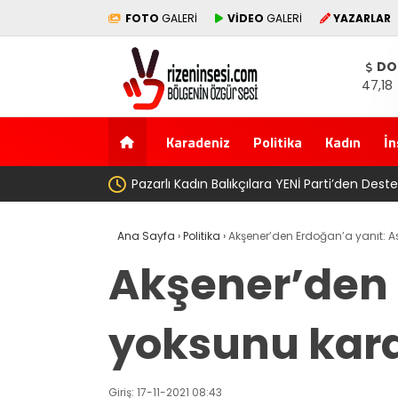
FOTO
GALERİ
VİDEO
GALERİ
YAZARLAR
DO
47,18
Karadeniz
Politika
Kadın
İn
AV. Süzen “M
Ana Sayfa
›
Politika
›
Akşener’den Erdoğan’a yanıt: As
Akşener’den 
yoksunu karan
Giriş: 17-11-2021 08:43