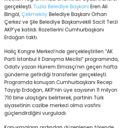
gerçekleşti.
Tuzla
Belediye Başkanı
Eren Ali
Bingöl,
Çekmeköy
Belediye Başkanı Orhan
Çerkez ve Şile Belediye Başkanvekili Sacit Terzi
AKP’ye katıldı. Rozetlerini Cumhurbaşkanı
Erdoğan taktı.
Haliç Kongre Merkezi’nde gerçekleştirilen “AK
Parti İstanbul İl Danışma Meclisi” programında,
Odatv yazarı Hürrem Elmasçı’nın geçen hafta
gündeme getirdiği transferler gerçekleşti.
Programda konuşan Cumhurbaşkanı Recep
Tayyip Erdoğan, AKP’nin üye sayısının 11 milyon
710 bine ulaştığını belirterek, partinin Türk
siyasetinin cazibe merkezi olma vasfını
güçlendirdiğini vurguladı.
Konuşmaların ardından düzenlenen törende,