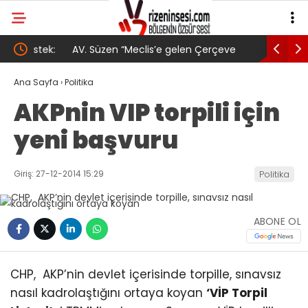
tek:
AV. Süzen “Meclis’e gelen Çerçeve
YENİ Part
Yasa Türkiye’de yeni bir başlangıç için
Gövde Gös
Ana Sayfa
›
Politika
AKPnin VIP torpili için
umudumuzun fidesi olmuştur”
yeni başvuru
Giriş: 27-12-2014 15:29
Politika
ABONE OL
CHP, AKP’nin devlet içerisinde torpille, sınavsız
nasıl kadrolaştığını ortaya koyan
‘VİP Torpil