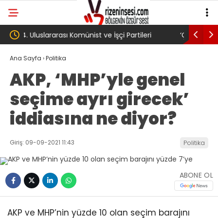
i
‘Çerçeve yasa’ kanun teklifi Adalet
AKP’li 
Komisyonu’ndan geçti
gibi: Di
Ana Sayfa
›
Politika
AKP, ‘MHP’yle genel
köyünd
seçime ayrı girecek’
Trabzo
iddiasına ne diyor?
Giriş: 09-09-2021 11:43
Politika
ABONE OL
AKP ve MHP’nin yüzde 10 olan seçim barajını