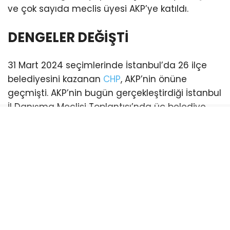
ve çok sayıda meclis üyesi AKP’ye katıldı.
DENGELER DEĞİŞTİ
31 Mart 2024 seçimlerinde İstanbul’da 26 ilçe
belediyesini kazanan
CHP
, AKP’nin önüne
geçmişti. AKP’nin bugün gerçekleştirdiği İstanbul
İl Danışma Meclisi Toplantısı’nda üç belediye
başkanı katılım sağladı. Bu katılımlarla birlikte
İstanbul genelinde AKP’li belediye sayısı 21’e
yükseldi. (Esenyurt ve Şişli belediyeleri ise
mevcut durumda kayyum tarafından
yönetilmektedir)
CHP’li belediye ise sayısı 18’e geriledi.
Bayrampaşa:
CHP’li Belediye Başkanı Hasan