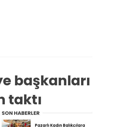
ye başkanları
n taktı
SON HABERLER
Pazarlı Kadın Balıkçılara