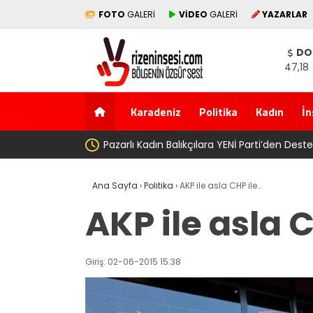
FOTO
GALERİ
VİDEO
GALERİ
YAZARLAR
DO
47,18
Karadeniz
Politika
Kadın
İn
Türkü
Pazarlı Kadın Balıkçılara YENİ Parti’den Des
Ana Sayfa
›
Politika
›
AKP ile asla CHP ile…
AKP ile asla 
Giriş: 02-06-2015 15:38