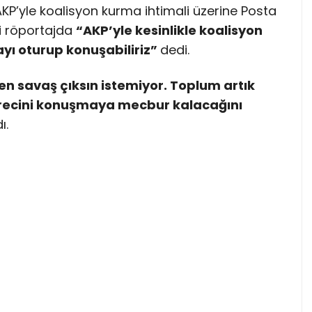
AKP’yle koalisyon kurma ihtimali üzerine Posta
i röportajda
“AKP’yle kesinlikle koalisyon
yı oturup konuşabiliriz”
dedi.
n savaş çıksın istemiyor. Toplum artık
sürecini konuşmaya mecbur kalacağını
ı.