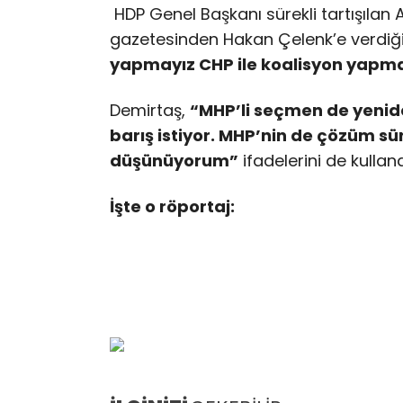
HDP Genel Başkanı sürekli tartışılan 
gazetesinden Hakan Çelenk’e verdiğ
yapmayız CHP ile koalisyon yapma
Demirtaş,
“MHP’li seçmen de yenide
barış istiyor. MHP’nin de çözüm 
düşünüyorum”
ifadelerini de kulland
İşte o röportaj: