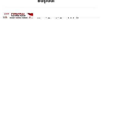
Başladı
Yeni Parti Fındıklı İlçe
Başkanlığı Hizmet Binası
Yarın Törenle Açılıyor
Of Folklor Derneğinden
Halkın Eğlenmesine Karşı
Çıkan Cemaatin
Açıklamasına tepki
Pazarlı Kadın Balıkçılar
“Bize Söz Verip Kumpas
Kurdular Bizi Yok Etmeden
Bu Denizi
Çalamayacaksınız”
Of Folklor Derneği