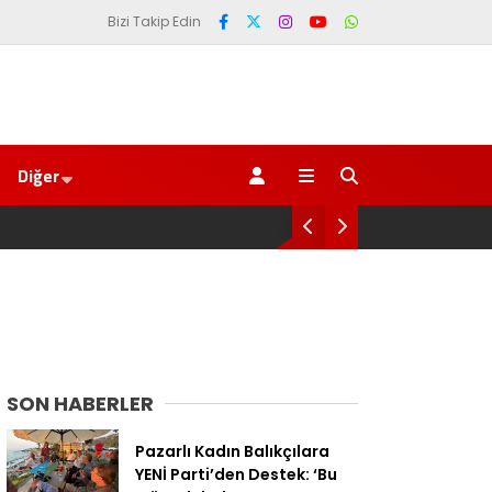
Bizi Takip Edin
Diğer
AV. Süzen “Meclis’e gelen Çerçeve Yasa
SON HABERLER
Pazarlı Kadın Balıkçılara
YENİ Parti’den Destek: ‘Bu