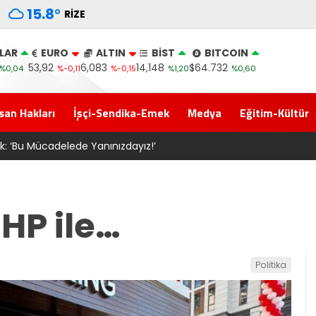
15.8
°
RIZE
LAR
EURO
ALTIN
BİST
BITCOIN
53,92
6,083
14,148
$64.732
%0,04
%-0,11
%-0,15
%1,20
%0,60
san Hakları
İşçi-Sendika-Emek
Medya
Eğitim-Kültür
tek: ‘Bu Mücadelede Yanınızdayız!’
CHP ile…
Politika