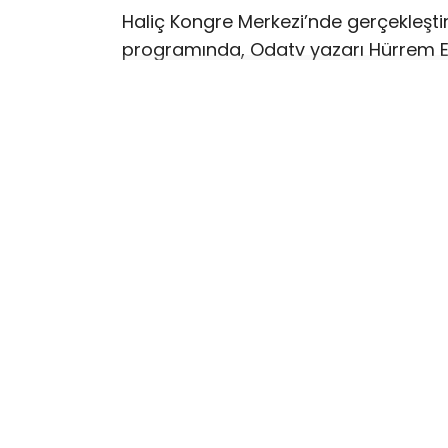
Haliç Kongre Merkezi’nde gerçekleştiri
programında, Odatv yazarı Hürrem E
transferler gerçekleşti. Programda
Erdoğan, AKP’nin üye sayısının 11 milyo
siyasetinin cazibe merkezi olma vasfı
Konuşmaların ardından düzenlenen tö
belediye başkanı ve çok sayıda meclis
DENGELER DEĞİŞTİ
31 Mart 2024 seçimlerinde İstanbul’d
önüne geçmişti. AKP’nin bugün gerçekl
Toplantısı’nda üç belediye başkanı kat
genelinde AKP’li belediye sayısı 21’e yü
mevcut durumda kayyum tarafından 