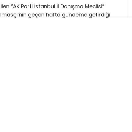
len “AK Parti İstanbul İl Danışma Meclisi”
lmasçı’nın geçen hafta gündeme getirdiği
 konuşan Cumhurbaşkanı Recep Tayyip
n 710 bine ulaştığını belirterek, partinin Türk
nı güçlendirdiğini vurguladı.
rende, İstanbul’da görev yapan 3 ilçe
 üyesi AKP’ye katıldı.
a 26 ilçe belediyesini kazanan
CHP
, AKP’nin
eştirdiği İstanbul İl Danışma Meclisi
ılım sağladı. Bu katılımlarla birlikte İstanbul
kseldi. (Esenyurt ve Şişli belediyeleri ise
yönetilmektedir)