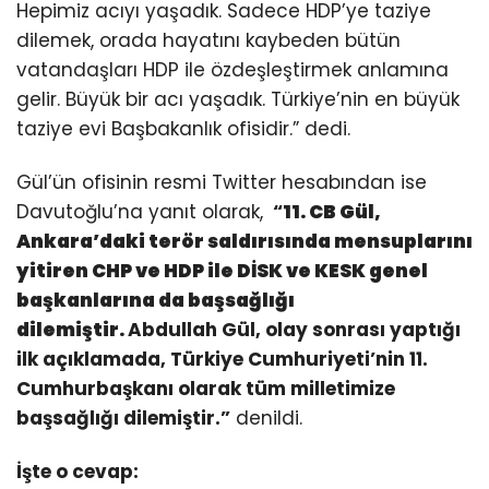
Hepimiz acıyı yaşadık. Sadece HDP’ye taziye
dilemek, orada hayatını kaybeden bütün
vatandaşları HDP ile özdeşleştirmek anlamına
gelir. Büyük bir acı yaşadık. Türkiye’nin en büyük
taziye evi Başbakanlık ofisidir.” dedi.
Gül’ün ofisinin resmi Twitter hesabından ise
Davutoğlu’na yanıt olarak,
“
11. CB Gül,
Ankara’daki terör saldırısında mensuplarını
yitiren CHP ve HDP ile DİSK ve KESK genel
başkanlarına da başsağlığı
dilemiştir.
Abdullah Gül, olay sonrası yaptığı
ilk açıklamada, Türkiye Cumhuriyeti’nin 11.
Cumhurbaşkanı olarak tüm milletimize
başsağlığı dilemiştir.”
denildi.
İşte o cevap: