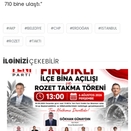
710 bine ulaştı.”
AKP
BELEDIYE
CHP
ERDOĞAN
ISTANBUL
ROZET
TAKTI
İLGİNİZİ
ÇEKEBİLİR