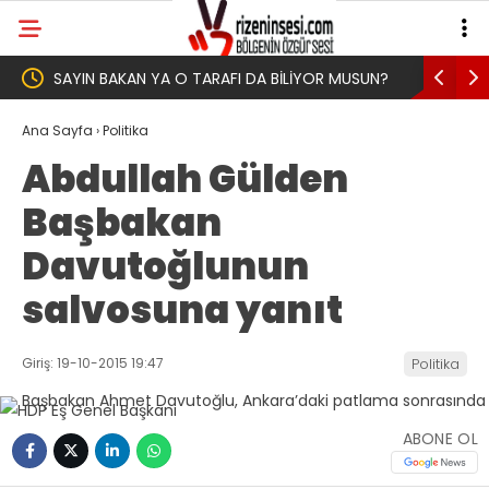
R MUSUN?
Yeni Parti İktidar Yolculuğuna Erdoğan’ın
Genel
Memleketi Rize’den Başladı
Ana Sayfa
›
Politika
Abdullah Gülden
Başbakan
Davutoğlunun
salvosuna yanıt
Giriş: 19-10-2015 19:47
Politika
ABONE OL