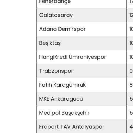
Fenerbahçe
1
Galatasaray
1
Adana Demirspor
1
Beşiktaş
1
HangiKredi Ümraniyespor
1
Trabzonspor
9
Fatih Karagümrük
8
MKE Ankaragücü
5
Medipol Başakşehir
5
Fraport TAV Antalyaspor
4