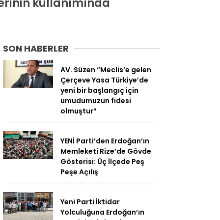
erinin kullanımında
SON HABERLER
AV. Süzen “Meclis’e gelen
Çerçeve Yasa Türkiye’de
yeni bir başlangıç için
umudumuzun fidesi
olmuştur”
YENİ Parti’den Erdoğan’ın
Memleketi Rize’de Gövde
Gösterisi: Üç İlçede Peş
Peşe Açılış
Yeni Parti İktidar
Yolculuğuna Erdoğan’ın