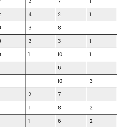
7
2
7
1
2
4
2
1
0
3
8
0
2
3
1
0
1
10
1
6
10
3
2
7
1
8
2
1
6
2