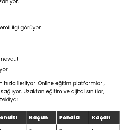
zanıyor.
mli ilgi görüyor
k mevcut
iyor
hızla ilerliyor. Online eğitim platformları,
ağlıyor. Uzaktan eğitim ve dijital sınıflar,
ekliyor.
enaltı
Kaçan
Penaltı
Kaçan