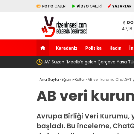
FOTO
GALERİ
VİDEO
GALERİ
YAZARLAR
DO
47,18
Karadeniz
Politika
Kadın
İn
olmuştur”
YENİ Parti’den Erdoğan’ın M
Ana Sayfa
›
Eğitim-Kültür
›
AB veri kurumu ChatGPT’y
AB veri kuru
Avrupa Birliği Veri Kurumu,
başladı. Bu inceleme, ChatGP