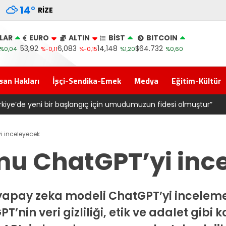
14
°
RIZE
LAR
EURO
ALTIN
BİST
BITCOIN
53,92
6,083
14,148
$64.732
%0,04
%-0,11
%-0,15
%1,20
%0,60
san Hakları
İşçi-Sendika-Emek
Medya
Eğitim-Kültür
emleketi Rize’de Gövde Gösterisi: Üç İlçede Peş Peşe Açılış
i inceleyecek
mu ChatGPT’yi inc
 yapay zeka modeli ChatGPT’yi incelem
T’nin veri gizliliği, etik ve adalet gib