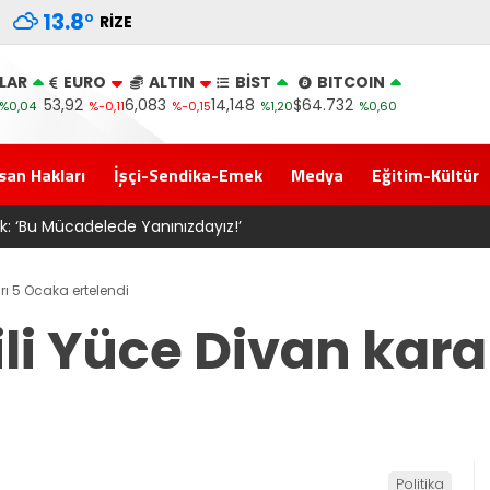
13.8
°
RIZE
LAR
EURO
ALTIN
BİST
BITCOIN
53,92
6,083
14,148
$64.732
%0,04
%-0,11
%-0,15
%1,20
%0,60
san Hakları
İşçi-Sendika-Emek
Medya
Eğitim-Kültür
clis’e gelen Çerçeve Yasa Türkiye’de yeni bir başlangıç için um
rı 5 Ocaka ertelendi
ili Yüce Divan kar
Politika