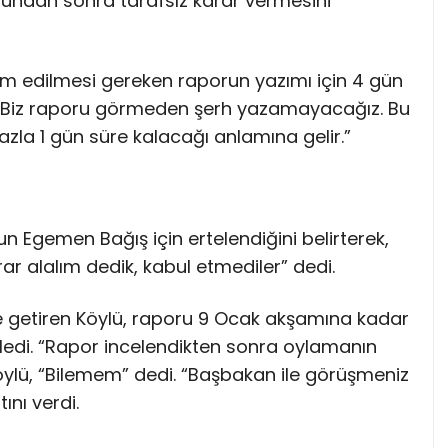
undan sonra tarafsız karar vermesini
lim edilmesi gereken raporun yazımı için 4 gün
i: “Biz raporu görmeden şerh yazamayacağız. Bu
zla 1 gün süre kalacağı anlamına gelir.”
n Egemen Bağış için ertelendiğini belirterek,
rar alalım dedik, kabul etmediler” dedi.
ile getiren Köylü, raporu 9 Ocak akşamına kadar
ledi. “Rapor incelendikten sonra oylamanın
Köylü, “Bilemem” dedi. “Başbakan ile görüşmeniz
ını verdi.