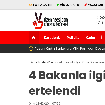
FOTO
GALERİ
VİDEO
GALERİ
YAZARLAR
DO
47,18
Karadeniz
Politika
Kadın
İn
AV. Süzen “Me
Ana Sayfa
›
Politika
›
4 Bakanla ilgili Yüce Divan kara
4 Bakanla ilg
ertelendi
Giriş: 23-12-2014 07:59