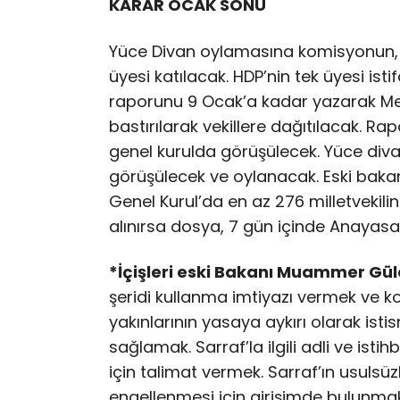
KARAR OCAK SONU
Yüce Divan oylamasına komisyonun, AK 
üyesi katılacak. HDP’nin tek üyesi is
raporunu 9 Ocak’a kadar yazarak Mec
bastırılarak vekillere dağıtılacak. R
genel kurulda görüşülecek. Yüce diva
görüşülecek ve oylanacak. Eski bakan
Genel Kurul’da en az 276 milletvekili
alınırsa dosya, 7 gün içinde Anayas
*İçişleri eski Bakanı Muammer Gül
şeridi kullanma imtiyazı vermek ve k
yakınlarının yasaya aykırı olarak ist
sağlamak. Sarraf’la ilgili adli ve isti
için talimat vermek. Sarraf’ın usulsü
engellenmesi için girişimde bulunmak