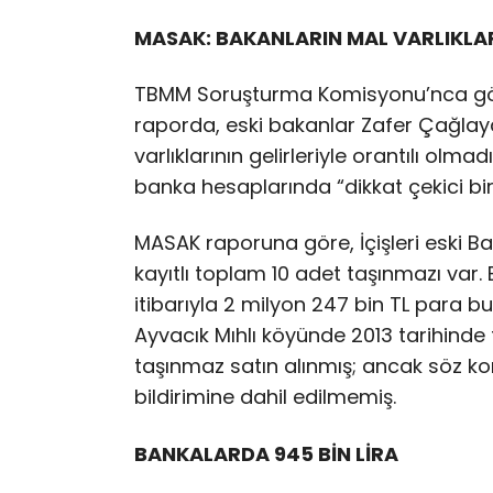
MASAK: BAKANLARIN MAL VARLIKLAR
TBMM Soruşturma Komisyonu’nca göre
raporda, eski bakanlar Zafer Çağla
varlıklarının gelirleriyle orantılı olma
banka hesaplarında “dikkat çekici bir 
MASAK raporuna göre, İçişleri eski B
kayıtlı toplam 10 adet taşınmazı var
itibarıyla 2 milyon 247 bin TL para b
Ayvacık Mıhlı köyünde 2013 tarihinde
taşınmaz satın alınmış; ancak söz k
bildirimine dahil edilmemiş.
BANKALARDA 945 BİN LİRA