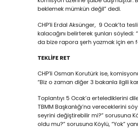
komisyon üzerine şaibe düşmüştür. B
beklemek mümkün değil” dedi.
CHP’li Erdal Aksünger, 9 Ocak’ta tes
kalacağını belirterek şunları söyled
da bize rapora şerh yazmak için en fa
TEKLİFE RET
CHP’li Osman Korutürk ise, komisyonu
“Biz o zaman diğer 3 bakanla ilgili ka
Toplantıyı 5 Ocak’a ertelediklerini d
TBMM Başkanlığı’na vereceklerini söy
seyrini değiştirebilir mi?” sorusuna 
oldu mu?” sorusuna Köylü, “Yok” yanıt