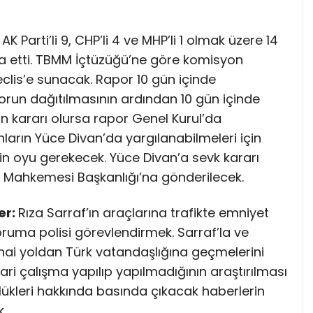
Parti’li 9, CHP’li 4 ve MHP’li 1 olmak üzere 14
tifa etti. TBMM İçtüzüğü’ne göre komisyon
lis’e sunacak. Rapor 10 gün içinde
aporun dağıtılmasının ardından 10 gün içinde
n kararı olursa rapor Genel Kurul’da
ların Yüce Divan’da yargılanabilmeleri için
nin oyu gerekecek. Yüce Divan’a sevk kararı
a Mahkemesi Başkanlığı’na gönderilecek.
er:
Rıza Sarraf’ın araçlarına trafikte emniyet
oruma polisi görevlendirmek. Sarraf’la ve
isnai yoldan Türk vatandaşlığına geçmelerini
hbari çalışma yapılıp yapılmadığının araştırılması
zlükleri hakkında basında çıkacak haberlerin
.