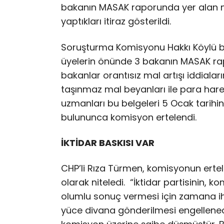
bakanın MASAK raporunda yer alan mal 
yaptıkları itiraz gösterildi.
Soruşturma Komisyonu Hakkı Köylü ba
üyelerin önünde 3 bakanın MASAK rapor
bakanlar orantısız mal artışı iddialar
taşınmaz mal beyanları ile para hareke
uzmanları bu belgeleri 5 Ocak tarih
bulununca komisyon ertelendi.
İKTİDAR BASKISI VAR
CHP’li Rıza Türmen, komisyonun ert
olarak niteledi. “İktidar partisinin, k
olumlu sonuç vermesi için zamana iht
yüce divana gönderilmesi engellene