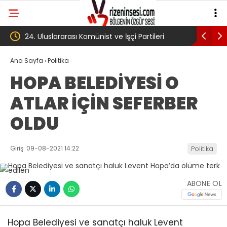
artileri
‘Çerçeve yasa’ kanun teklifi Adalet
A
Komisyonu’ndan geçti
g
Ana Sayfa
›
Politika
HOPA BELEDİYESİ O
k
ATLAR İÇİN SEFERBER
T
OLDU
Giriş: 09-08-2021 14:22
Politika
ABONE OL
Hopa Belediyesi ve sanatçı haluk Levent