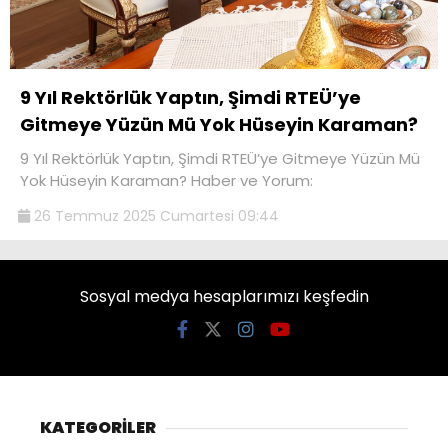
9 Yıl Rektörlük Yaptın, Şimdi RTEÜ’ye
Gitmeye Yüzün Mü Yok Hüseyin Karaman?
9 Yıl Rektörlük Yaptın, Şimdi RTEÜ’ye Gitmeye Yüzün Mü
Yok Hüseyin Karaman? Haber ve Yorum:
26 Temmuz 2025 Cumartesi 09:44
Sosyal medya hesaplarımızı keşfedin
KATEGORİLER