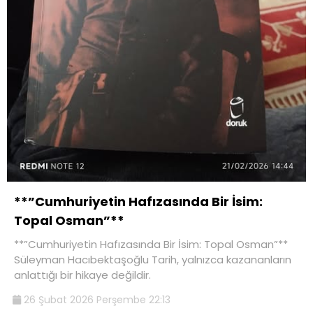
**”Cumhuriyetin Hafızasında Bir İsim:
Topal Osman”**
**”Cumhuriyetin Hafızasında Bir İsim: Topal Osman”**
Süleyman Hacıbektaşoğlu Tarih, yalnızca kazananların
anlattığı bir hikaye değildir.
26 Şubat 2026 Perşembe 22:13