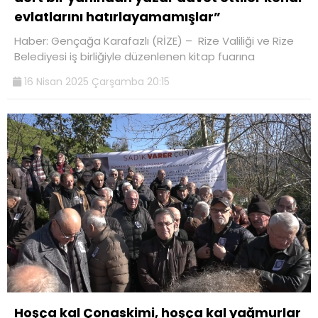
evlatlarını hatırlayamamışlar”
Haber: Gençağa Karafazlı (RİZE) – Rize Valiliği ve Rize
Belediyesi iş birliğiyle düzenlenen kitap fuarına
16 Nisan 2025 Çarşamba 20:15
Hoşça kal Çonaskimi, hoşça kal yağmurlar