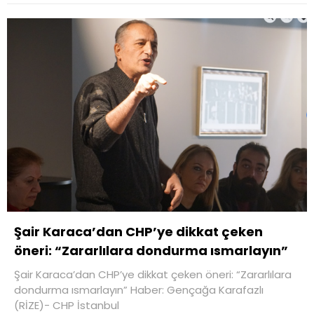
Şair Karaca’dan CHP’ye dikkat çeken
öneri: “Zararlılara dondurma ısmarlayın”
Şair Karaca’dan CHP’ye dikkat çeken öneri: “Zararlılara
dondurma ısmarlayın” Haber: Gençağa Karafazlı
(RİZE)- CHP İstanbul