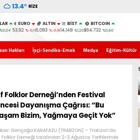
13.4
°
RIZE
LAR
EURO
ALTIN
BİST
BITCOIN
53,92
6,083
14,148
$64.732
%0,04
%-0,11
%-0,15
%1,20
%0,60
san Hakları
İşçi-Sendika-Emek
Medya
Eğitim-Kültür
f Folklor Derneği’nden Festival
ncesi Dayanışma Çağrısı: “Bu
aşam Bizim, Yağmaya Geçit Yok”
ber: Gençağa KARAFAZLI (TRABZON) – Trabzon’da
 Folklor Derneği tarafından 2-3 Ağustos Tarihlerinde