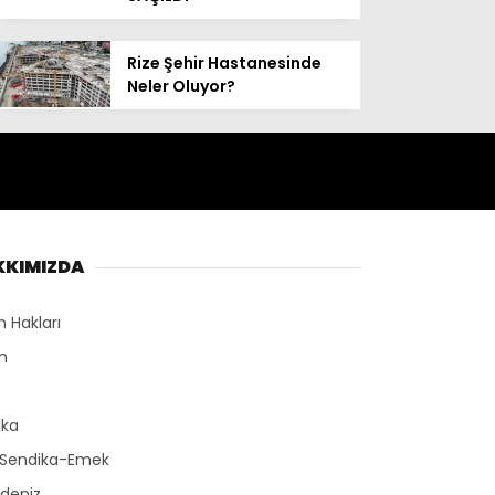
Rize Şehir Hastanesinde
Neler Oluyor?
KKIMIZDA
n Hakları
n
r
ika
-Sendika-Emek
deniz