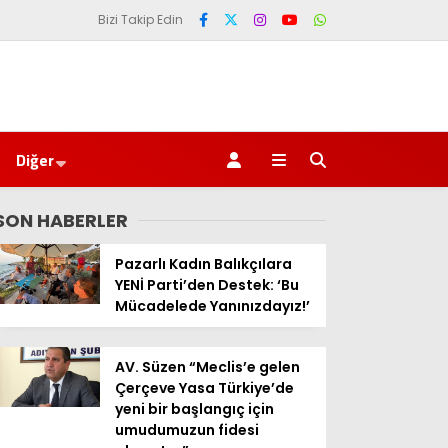
Bizi Takip Edin
Diğer
SON HABERLER
Pazarlı Kadın Balıkçılara
YENİ Parti’den Destek: ‘Bu
Mücadelede Yanınızdayız!’
AV. Süzen “Meclis’e gelen
Çerçeve Yasa Türkiye’de
yeni bir başlangıç için
umudumuzun fidesi