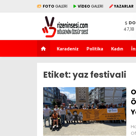
FOTO
GALERİ
VİDEO
GALERİ
YAZARLAR
DO
47,18
Karadeniz
Politika
Kadın
İn
Etiket:
yaz festivali
O
Ö
Y
Ha
Of