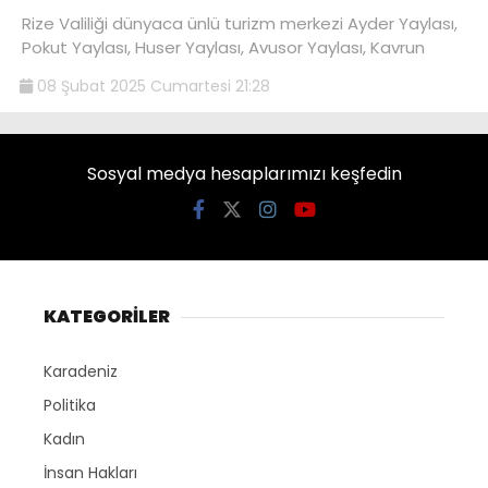
Rize Valiliği dünyaca ünlü turizm merkezi Ayder Yaylası,
Pokut Yaylası, Huser Yaylası, Avusor Yaylası, Kavrun
08 Şubat 2025 Cumartesi 21:28
Sosyal medya hesaplarımızı keşfedin
KATEGORİLER
Karadeniz
Politika
Kadın
İnsan Hakları