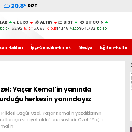
20.8
°
RIZE
LAR
EURO
ALTIN
BİST
BITCOIN
53,92
6,083
14,148
$64.732
%0,04
%-0,11
%-0,15
%1,20
%0,60
san Hakları
İşçi-Sendika-Emek
Medya
Eğitim-Kültür
zel: Yaşar Kemal’in yanında
urduğu herkesin yanındayız
P lideri Özgür Özel, Yaşar Kemal’in yazdıklarının
ndileri için vasiyet olduğunu söyledi. Özel, “Yaşar
mal’in