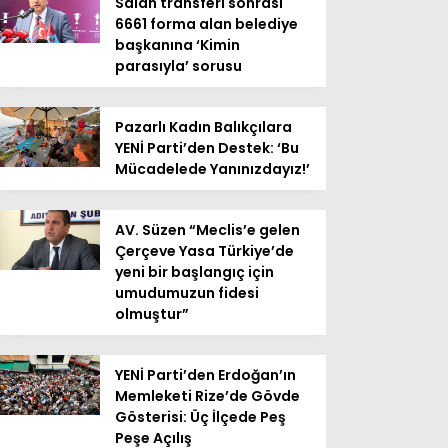
Salah transferi sonrası
6661 forma alan belediye
başkanına ‘Kimin
parasıyla’ sorusu
Pazarlı Kadın Balıkçılara
YENİ Parti’den Destek: ‘Bu
Mücadelede Yanınızdayız!’
AV. Süzen “Meclis’e gelen
Çerçeve Yasa Türkiye’de
yeni bir başlangıç için
umudumuzun fidesi
olmuştur”
YENİ Parti’den Erdoğan’ın
Memleketi Rize’de Gövde
Gösterisi: Üç İlçede Peş
Peşe Açılış