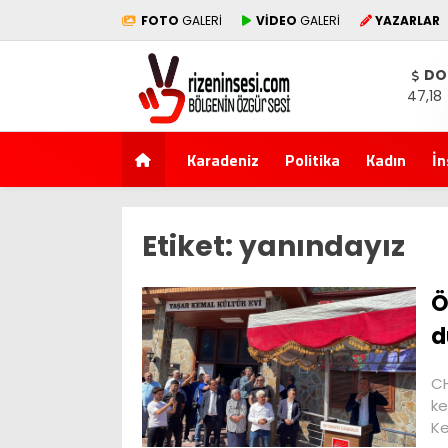
FOTO
GALERİ
VİDEO
GALERİ
YAZARLAR
DO
47,18
Karadeniz
Politika
Kadın
İn
Etiket:
yanındayız
Ö
d
CH
ke
Ke