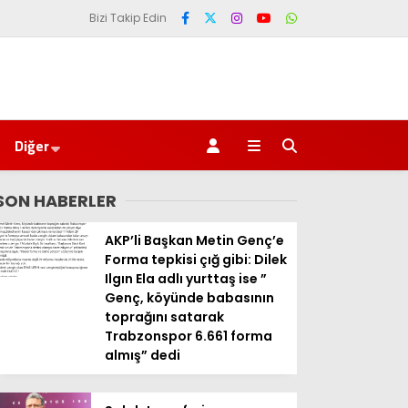
Bizi Takip Edin
Diğer
SON HABERLER
AKP’li Başkan Metin Genç’e
Forma tepkisi çığ gibi: Dilek
Ilgın Ela adlı yurttaş ise ”
Genç, köyünde babasının
toprağını satarak
Trabzonspor 6.661 forma
almış” dedi