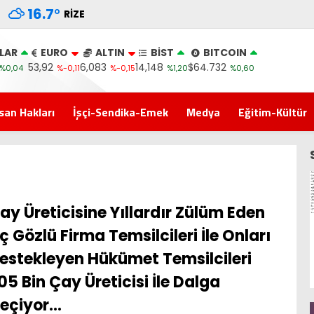
16.7
°
RIZE
LAR
EURO
ALTIN
BİST
BITCOIN
53,92
6,083
14,148
$64.732
%0,04
%-0,11
%-0,15
%1,20
%0,60
san Hakları
İşçi-Sendika-Emek
Medya
Eğitim-Kültür
ay Üreticisine Yıllardır Zülüm Eden
ç Gözlü Firma Temsilcileri İle Onları
estekleyen Hükümet Temsilcileri
05 Bin Çay Üreticisi İle Dalga
eçiyor…