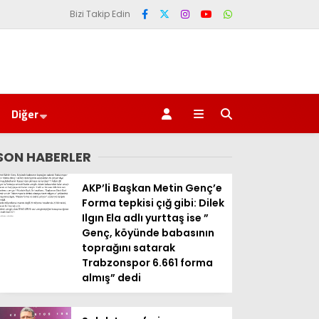
Bizi Takip Edin
Diğer
SON HABERLER
AKP’li Başkan Metin Genç’e
Forma tepkisi çığ gibi: Dilek
Ilgın Ela adlı yurttaş ise ”
Genç, köyünde babasının
toprağını satarak
Trabzonspor 6.661 forma
almış” dedi