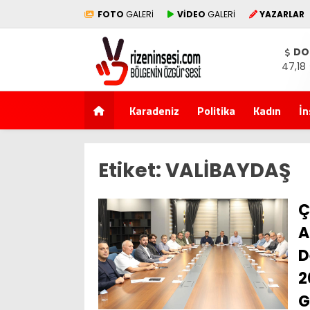
FOTO
GALERİ
VİDEO
GALERİ
YAZARLAR
DO
47,18
Karadeniz
Politika
Kadın
İn
Etiket:
VALİBAYDAŞ
Ç
A
D
2
G