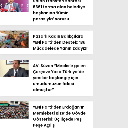
Salah transferi sonrası
6661 forma alan belediye
başkanına ‘Kimin
parasıyla’ sorusu
Pazarlı Kadın Balıkçılara
YENİ Parti’den Destek: ‘Bu
Mücadelede Yanınızdayız!’
AV. Süzen “Meclis’e gelen
Çerçeve Yasa Türkiye’de
yeni bir başlangıç için
umudumuzun fidesi
olmuştur”
YENİ Parti’den Erdoğan’ın
Memleketi Rize’de Gövde
Gösterisi: Üç İlçede Peş
Peşe Açılış