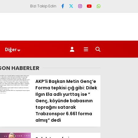
Bizi Takip Edin
Diğer
SON HABERLER
AKP’li Başkan Metin Genç’e
Forma tepkisi çığ gibi: Dilek
Ilgın Ela adlı yurttaş ise ”
Genç, köyünde babasının
toprağını satarak
Trabzonspor 6.661 forma
almış” dedi