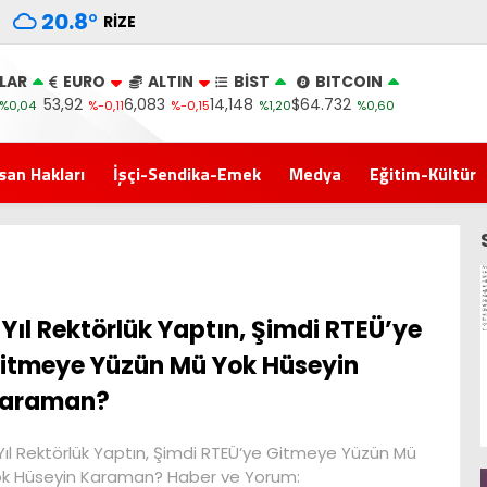
20.8
°
RIZE
LAR
EURO
ALTIN
BİST
BITCOIN
53,92
6,083
14,148
$64.732
%0,04
%-0,11
%-0,15
%1,20
%0,60
san Hakları
İşçi-Sendika-Emek
Medya
Eğitim-Kültür
 Yıl Rektörlük Yaptın, Şimdi RTEÜ’ye
itmeye Yüzün Mü Yok Hüseyin
araman?
Yıl Rektörlük Yaptın, Şimdi RTEÜ’ye Gitmeye Yüzün Mü
k Hüseyin Karaman? Haber ve Yorum: