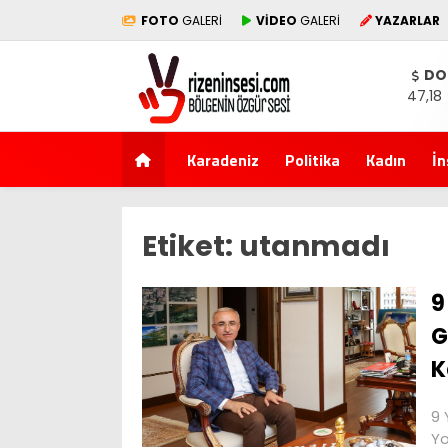
FOTO
GALERİ
VİDEO
GALERİ
YAZARLAR
DO
47,18
Karadeniz
Politika
Kadın
İn
Etiket:
utanmadı
9
G
K
9 
Yo